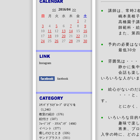
<<
2016/04
>>
●
講師は、常時2
日
月
火
水
木
金
土
嶋本美根子講師
1
2
高橋園子講師（
3
4
5
6
7
8
9
師範科・絵付け
10
11
12
13
14
15
16
また、第四日曜
17
18
19
20
21
22
23
24
25
26
27
28
29
30
●
予約の必要はな
最低30分 ～ 
●
雰囲気は・・・
Instagram
静かに集中して
会話も楽しみ
いろいろな人がい
facebook
●
絵心がないのだ
・・・と、おっ
す。
ｽﾃﾝﾄﾞｸﾞﾗｽｸﾞﾙｰﾌﾟ びどりを
とにかく、や
（1,246）
教室の紹介（576）
●
いろいろな目的
絵付け（507）
趣味で楽しん
ﾌｭｰｼﾞﾝｸﾞ・ｽﾗﾝﾋﾟﾝｸﾞ（498）
イベント（377）
将来、プロに
癒しのひととき（326）
入学の時に、どの
サンドブラスト（311）