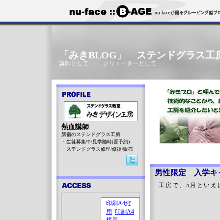
「みきBLOG」 ステンドグラス工
講師として･･･ クリエーターとして･･･
熱血講師
新宿のステンドグラス工房
・生徒募集中/見学随時(要予約)
・ステンドグラス修理/修復/販売
男性限定 入学キ
工房で、5月といえ