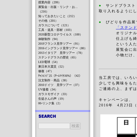
授業内容（299）
●
サンドブラスト・
展覧会・出版・リンク・お...
取り入れるように
（216）
知っておきたいこと（212）
その他（201）
●
びどりを作品展で
ガラスについて（121）
「ステンド
工具・道具・部材（103）
オリジナルのデ
2020新型コロナウイルス（100）
仕上げも綺麗に
体験制作（94）
2019フランス見学ツアー（91）
という人たち
2016イングランド見学ツアー（80）
展覧会に出品し
2013イタリア 見学ツアー（78）
小物だけ、楽し
ステンドグラスの歴史（65）
LED電球（54）
東日本大震災（52）
修復（47）
ﾁｬﾝﾚﾝｼﾞ25（ﾁｰﾑﾏｲﾅｽ6%）（42）
当工房では、いろ
注文制作・商品（38）
少しでも興味をも
2010ドイツ 見学ツアー（37）
ご連絡の上、まず
UV接着（34）
ガラスモザイク（33）
生徒さんの声（19）
キャンペーンは、
00-リンク集（2）
2016年 4月23