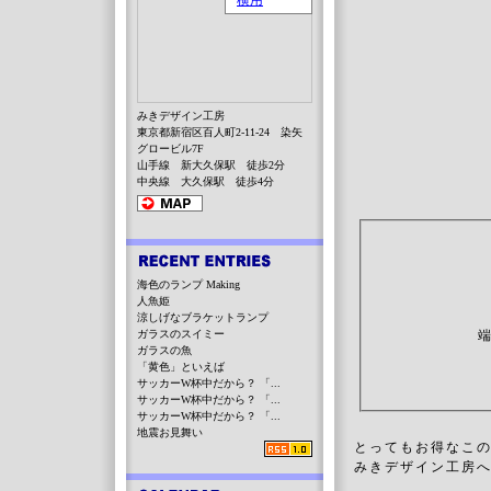
みきデザイン工房
東京都新宿区百人町2-11-24 染矢
グロービル7F
山手線 新大久保駅 徒歩2分
中央線 大久保駅 徒歩4分
海色のランプ Making
人魚姫
涼しげなブラケットランプ
ガラスのスイミー
ガラスの魚
「黄色」といえば
サッカーW杯中だから？ 「...
サッカーW杯中だから？ 「...
サッカーW杯中だから？ 「...
地震お見舞い
とってもお得なこ
みきデザイン工房