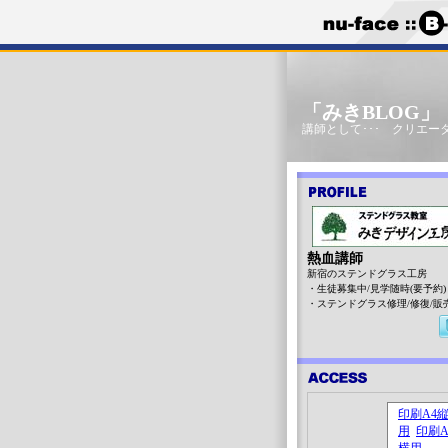
「みきBLOG
講師として･･･ クリエータ
熱血講師
新宿のステンドグラス工房
・生徒募集中/見学随時(要予約)
・ステンドグラス修理/修復/販