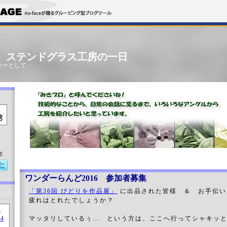
」 ステンドグラス工房の一日
ーとして･･･
売
ワンダーらんど2016 参加者募集
「第36回 びどりを作品展」
に出品された皆様 ＆ お手伝い
疲れはとれたでしょうか？
マッタリしているぅ… という方は、ここへ行ってシャキッ