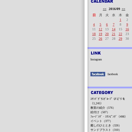
<<
2016/09
>>
日
月
火
水
木
金
1
2
4
5
6
7
8
9
11
12
13
14
15
16
18
19
20
21
22
23
25
26
27
28
29
30
Instagram
facebook
ｽﾃﾝﾄﾞｸﾞﾗｽｸﾞﾙｰﾌﾟ びどりを
（1,245）
教室の紹介（576）
絵付け（507）
ﾌｭｰｼﾞﾝｸﾞ・ｽﾗﾝﾋﾟﾝｸﾞ（498）
イベント（377）
癒しのひととき（326）
サンドブラスト（310）