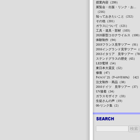
授業内容（299）
展覧会・出版・リンク・お...
（216）
知っておきたいこと（212）
その他（201）
ガラスについて（121）
工具・道具・部材（103）
2020新型コロナウイルス（100
体験制作（94）
2019フランス見学ツアー（91）
2016イングランド見学ツアー（
2013イタリア 見学ツアー（7
ステンドグラスの歴史（65）
LED電球（54）
東日本大震災（52）
修復（47）
ﾁｬﾝﾚﾝｼﾞ25（ﾁｰﾑﾏｲﾅｽ6%）（42
注文制作・商品（38）
2010ドイツ 見学ツアー（37）
UV接着（34）
ガラスモザイク（33）
生徒さんの声（19）
00-リンク集（2）