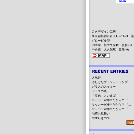
みきデザイン工房
東京都新宿区百人町2-11-24 
グロービル7F
山手線 新大久保駅 徒歩2分
中央線 大久保駅 徒歩4分
人魚姫
涼しげなブラケットランプ
ガラスのスイミー
ガラスの魚
「黄色」といえば
サッカーW杯中だから？ 「...
サッカーW杯中だから？ 「...
サッカーW杯中だから？ 「...
地震お見舞い
やすらぎの光