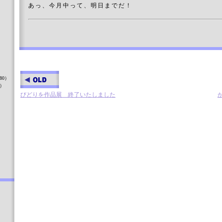
あっ、今月中って、明日までだ！
）
80）
8）
びどりを作品展 終了いたしました
）