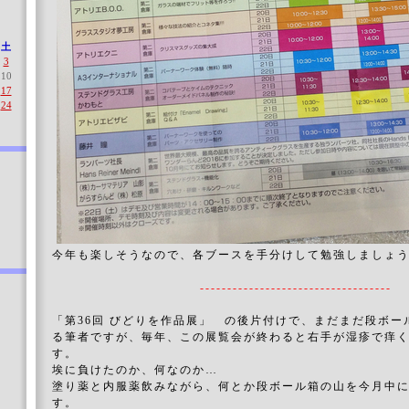
土
3
10
17
24
今年も楽しそうなので、各ブースを手分けして勉強しましょ
-----------------------------------
「第36回 びどりを作品展」 の後片付けで、まだまだ段ボー
る筆者ですが、毎年、この展覧会が終わると右手が湿疹で痒
す。
埃に負けたのか、何なのか…
塗り薬と内服薬飲みながら、何とか段ボール箱の山を今月中
す。