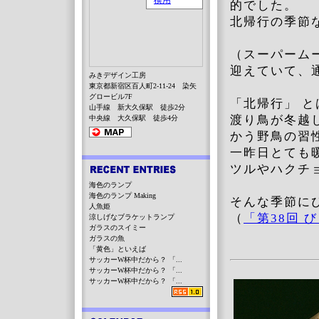
的でした。
北帰行の季節
（スーパーム
迎えていて、
みきデザイン工房
東京都新宿区百人町2-11-24 染矢
グロービル7F
「北帰行」 と
山手線 新大久保駅 徒歩2分
渡り鳥が冬越
中央線 大久保駅 徒歩4分
かう野鳥の習
一昨日とても
ツルやハクチ
海色のランプ
海色のランプ Making
そんな季節に
人魚姫
（
「第38回 
涼しげなブラケットランプ
ガラスのスイミー
ガラスの魚
「黄色」といえば
サッカーW杯中だから？ 「...
サッカーW杯中だから？ 「...
サッカーW杯中だから？ 「...