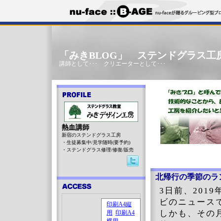
「みきBLOG」 ステンドグラス工
講師として･･･ クリエーターとして･･･
熱血講師
新宿のステンドグラス工房
・生徒募集中/見学随時(要予約)
・ステンドグラス修理/修復/販売
北帰行の季節のラ
3日前、201
ビのニュース
しかも、その