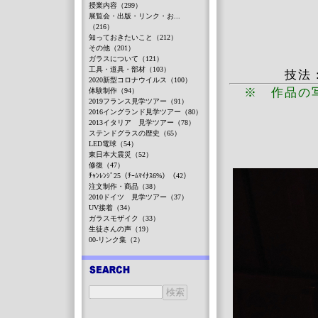
授業内容（299）
展覧会・出版・リンク・お...
（216）
知っておきたいこと（212）
その他（201）
ガラスについて（121）
工具・道具・部材（103）
技法
2020新型コロナウイルス（100）
※ 作品の
体験制作（94）
2019フランス見学ツアー（91）
2016イングランド見学ツアー（80）
2013イタリア 見学ツアー（78）
ステンドグラスの歴史（65）
LED電球（54）
東日本大震災（52）
修復（47）
ﾁｬﾝﾚﾝｼﾞ25（ﾁｰﾑﾏｲﾅｽ6%）（42）
注文制作・商品（38）
2010ドイツ 見学ツアー（37）
UV接着（34）
ガラスモザイク（33）
生徒さんの声（19）
00-リンク集（2）