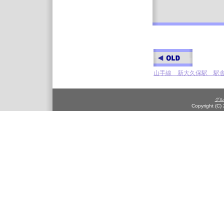
山手線 新大久保駅 駅舎工
グル
Copyright (C)