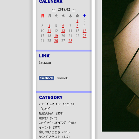
<<
2019/02
>>
日
月
火
水
木
金
土
1
2
3
4
5
6
7
8
9
10
11
12
13
14
15
16
17
18
19
20
21
22
23
24
25
26
27
28
Instagram
facebook
ｽﾃﾝﾄﾞｸﾞﾗｽｸﾞﾙｰﾌﾟ びどりを
（1,247）
教室の紹介（576）
絵付け（507）
ﾌｭｰｼﾞﾝｸﾞ・ｽﾗﾝﾋﾟﾝｸﾞ（498）
イベント（377）
癒しのひととき（326）
サンドブラスト（312）