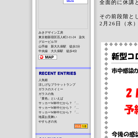
全面的に休講
その前段階と
2月26日（
みきデザイン工房
東京都新宿区百人町2-11-24 染矢
グロービル7F
山手線 新大久保駅 徒歩2分
中央線 大久保駅 徒歩4分
人魚姫
涼しげなブラケットランプ
ガラスのスイミー
ガラスの魚
「黄色」といえば
サッカーW杯中だから？ 「...
サッカーW杯中だから？ 「...
サッカーW杯中だから？ 「...
地震お見舞い
やすらぎの光