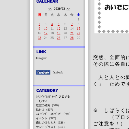
<<
2020/02
>>
日
月
火
水
木
金
土
1
2
3
4
5
6
7
8
9
10
11
12
13
14
15
16
17
18
19
20
21
22
23
24
25
26
27
28
29
突然、全面的
Instagram
その際に各自
facebook
「人と人との
く」 ためで
ｽﾃﾝﾄﾞｸﾞﾗｽｸﾞﾙｰﾌﾟ びどりを
（1,245）
教室の紹介（576）
※ しばらく
絵付け（507）
ﾌｭｰｼﾞﾝｸﾞ・ｽﾗﾝﾋﾟﾝｸﾞ（498）
（ブログの
イベント（377）
癒しのひととき（326）
ご注意を！）
サンドブラスト（310）