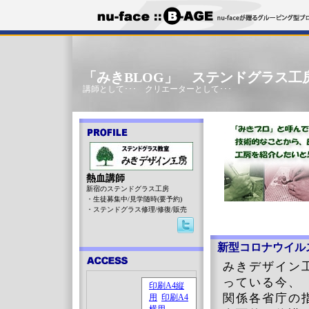
「みきBLOG」 ステンドグラス工
講師として･･･ クリエーターとして･･･
熱血講師
新宿のステンドグラス工房
・生徒募集中/見学随時(要予約)
・ステンドグラス修理/修復/販売
新型コロナウイル
みきデザイン
っている今、
関係各省庁の