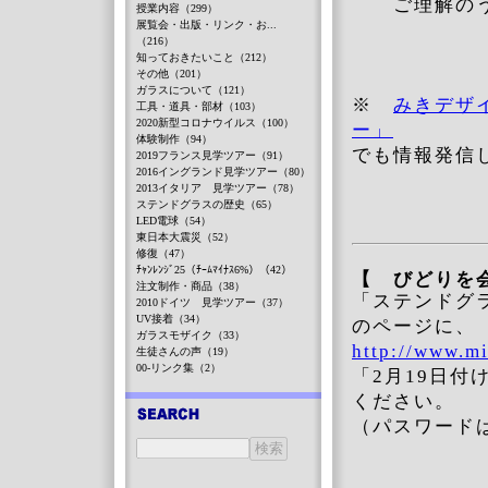
ご理解のう
授業内容（299）
展覧会・出版・リンク・お...
（216）
知っておきたいこと（212）
その他（201）
ガラスについて（121）
※
みきデザ
工具・道具・部材（103）
2020新型コロナウイルス（100）
ー」
体験制作（94）
でも情報発信
2019フランス見学ツアー（91）
2016イングランド見学ツアー（80）
2013イタリア 見学ツアー（78）
ステンドグラスの歴史（65）
LED電球（54）
東日本大震災（52）
修復（47）
ﾁｬﾝﾚﾝｼﾞ25（ﾁｰﾑﾏｲﾅｽ6%）（42）
【 びどり
注文制作・商品（38）
「ステンドグ
2010ドイツ 見学ツアー（37）
UV接着（34）
のページに、
ガラスモザイク（33）
http://www.m
生徒さんの声（19）
00-リンク集（2）
「2月19日
ください。
（パスワード