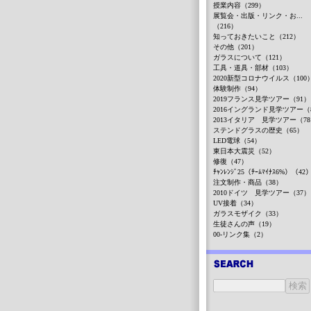
授業内容（299）
展覧会・出版・リンク・お...
（216）
知っておきたいこと（212）
その他（201）
ガラスについて（121）
工具・道具・部材（103）
2020新型コロナウイルス（100
体験制作（94）
2019フランス見学ツアー（91）
2016イングランド見学ツアー（
2013イタリア 見学ツアー（7
ステンドグラスの歴史（65）
LED電球（54）
東日本大震災（52）
修復（47）
ﾁｬﾝﾚﾝｼﾞ25（ﾁｰﾑﾏｲﾅｽ6%）（42
注文制作・商品（38）
2010ドイツ 見学ツアー（37）
UV接着（34）
ガラスモザイク（33）
生徒さんの声（19）
00-リンク集（2）