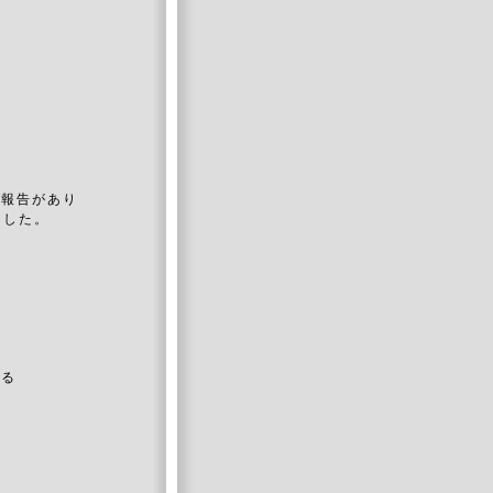
う
報告があり
ました。
ある