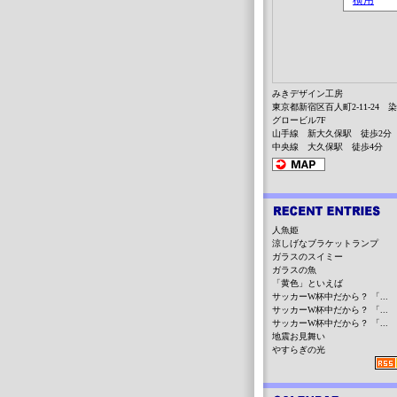
みきデザイン工房
東京都新宿区百人町2-11-24 
グロービル7F
山手線 新大久保駅 徒歩2分
中央線 大久保駅 徒歩4分
人魚姫
涼しげなブラケットランプ
ガラスのスイミー
ガラスの魚
「黄色」といえば
サッカーW杯中だから？ 「...
サッカーW杯中だから？ 「...
サッカーW杯中だから？ 「...
地震お見舞い
やすらぎの光