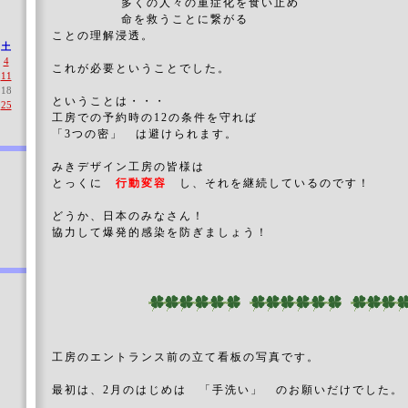
多くの人々の重症化を食い止め
命を救うことに繋がる
ことの理解浸透。
土
4
これが必要ということでした。
11
18
ということは・・・
25
工房での予約時の12の条件を守れば
「3つの密」 は避けられます。
みきデザイン工房の皆様は
とっくに
行動変容
し、それを継続しているのです！
どうか、日本のみなさん！
協力して爆発的感染を防ぎましょう！
工房のエントランス前の立て看板の写真です。
最初は、2月のはじめは 「手洗い」 のお願いだけでした。