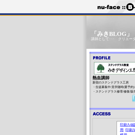
「みきBLOG
講師として･･･ クリエータ
熱血講師
新宿のステンドグラス工房
・生徒募集中/見学随時(要予約)
・ステンドグラス修理/修復/販