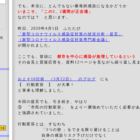
でも、本当に、とんでもない爆発的感染になるかどうか
いまこそ、「この1、2週間が正念場」
なのでは？ と思います。
昨日、2020年4月1日 ふたたび
「新型コロナウイルス感染症対策の状況分析・提言」
染矢
（新型コロナウイルス感染症対策専門家会議）
が開かれました。
ここでも、冒頭に
都市を中心に感染が急増しているとい
その会見と質疑応答を、資料12ページを見ながら繰り返し見
およそ10日前 （3月22日） のブログ
にも
【 行動変容 】 が大事！
と筆者も理解しました。
今回の提言でも、引き続き、やはり
③ 「市民の行動変容」 をより一層強めていただく必要が
と強調されていました。
行動変容とは、すなわち
「3つの密 」をできる限り避けることは
自身の感染リスク下げだけでなく