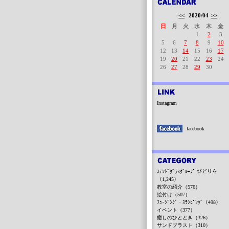
<<
2020/04
>>
日
月
火
水
木
金
1
2
3
5
6
7
8
9
10
12
13
14
15
16
17
19
20
21
22
23
24
26
27
28
29
30
Instagram
facebook
ｽﾃﾝﾄﾞｸﾞﾗｽｸﾞﾙｰﾌﾟ びどりを
（1,245）
教室の紹介（576）
絵付け（507）
ﾌｭｰｼﾞﾝｸﾞ・ｽﾗﾝﾋﾟﾝｸﾞ（498）
イベント（377）
癒しのひととき（326）
サンドブラスト（310）