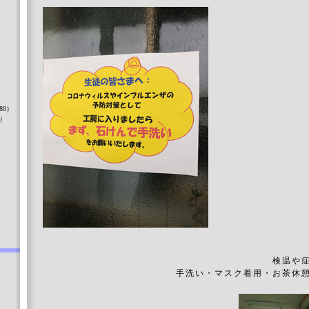
）
80）
8）
）
検温や
手洗い・マスク着用・お茶休