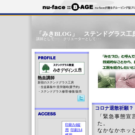
「みきBLOG」 ステンドグラス工
講師として･･･ クリエーターとして･･･
熱血講師
新宿のステンドグラス工房
・生徒募集中/見学随時(要予約)
・ステンドグラス修理/修復/販売
コロナ退散祈願？
「緊急事態宣
た。
なかなかホッ