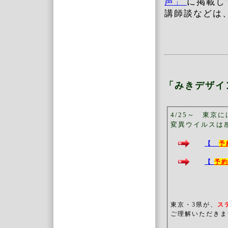
声」
に掲載し
講師談などは
「みきデザイ
4/25～ 東京
変異ウイルスは
【
予
【
予
東京・3県が、
ス
ご理解いただきま