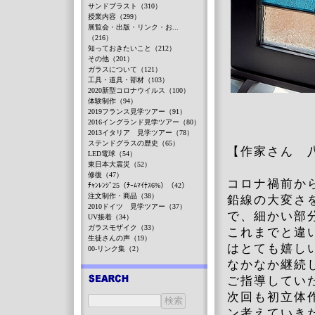
サンドブラスト（310）
授業内容（299）
展覧会・出版・リンク・お...
（216）
知っておきたいこと（212）
その他（201）
ガラスについて（121）
工具・道具・部材（103）
2020新型コロナウイルス（100）
体験制作（94）
2019フランス見学ツアー（91）
2016イングランド見学ツアー（80）
2013イタリア 見学ツアー（78）
ステンドグラスの歴史（65）
【作家さん 八
LED電球（54）
東日本大震災（52）
修復（47）
コロナ禍前か
ﾁｬﾝﾚﾝｼﾞ25（ﾁｰﾑﾏｲﾅｽ6%）（42）
注文制作・商品（38）
鉛線の大変さ
2010ドイツ 見学ツアー（37）
で、細かい部
UV接着（34）
ガラスモザイク（33）
これまでと違
生徒さんの声（19）
はとても嬉し
00-リンク集（2）
なかなか継続
ご指導してい
次回も初立体
ン考えていき