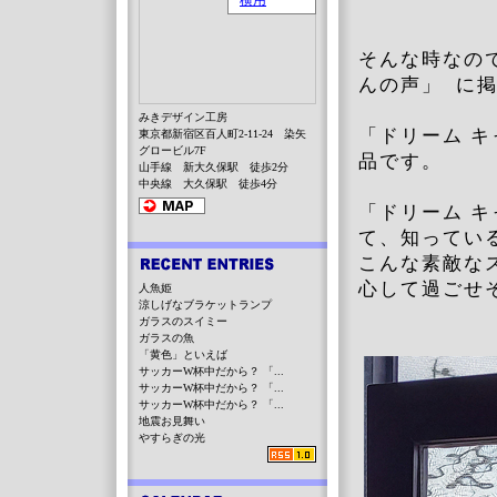
そんな時なの
んの声」 に
みきデザイン工房
「ドリーム 
東京都新宿区百人町2-11-24 染矢
グロービル7F
品です。
山手線 新大久保駅 徒歩2分
中央線 大久保駅 徒歩4分
「ドリーム 
て、知ってい
こんな素敵な
心して過ごせ
人魚姫
涼しげなブラケットランプ
ガラスのスイミー
ガラスの魚
「黄色」といえば
サッカーW杯中だから？ 「...
サッカーW杯中だから？ 「...
サッカーW杯中だから？ 「...
地震お見舞い
やすらぎの光