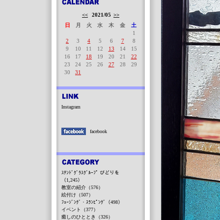
<<
2021/05
>>
日
月
火
水
木
金
土
1
2
3
4
5
6
7
8
9
10
11
12
13
14
15
16
17
18
19
20
21
22
23
24
25
26
27
28
29
30
31
Instagram
facebook
ｽﾃﾝﾄﾞｸﾞﾗｽｸﾞﾙｰﾌﾟ びどりを
（1,245）
教室の紹介（576）
絵付け（507）
ﾌｭｰｼﾞﾝｸﾞ・ｽﾗﾝﾋﾟﾝｸﾞ（498）
イベント（377）
癒しのひととき（326）