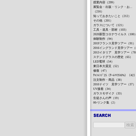
授業内容（299）
展覧会・出版・リンク・お...
（216）
知っておきたいこと（212）
その他（201）
ガラスについて（121）
工具・道具・部材（103）
2020新型コロナウイルス（100
体験制作（94）
2019フランス見学ツアー（91）
2016イングランド見学ツアー（
2013イタリア 見学ツアー（7
ステンドグラスの歴史（65）
LED電球（54）
東日本大震災（52）
修復（47）
ﾁｬﾝﾚﾝｼﾞ25（ﾁｰﾑﾏｲﾅｽ6%）（42
注文制作・商品（38）
2010ドイツ 見学ツアー（37）
UV接着（34）
ガラスモザイク（33）
生徒さんの声（19）
00-リンク集（2）