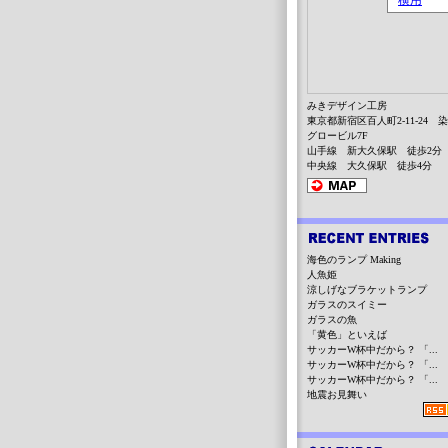
みきデザイン工房
東京都新宿区百人町2-11-24 
グロービル7F
山手線 新大久保駅 徒歩2分
中央線 大久保駅 徒歩4分
海色のランプ Making
人魚姫
涼しげなブラケットランプ
ガラスのスイミー
ガラスの魚
「黄色」といえば
サッカーW杯中だから？ 「...
サッカーW杯中だから？ 「...
サッカーW杯中だから？ 「...
地震お見舞い