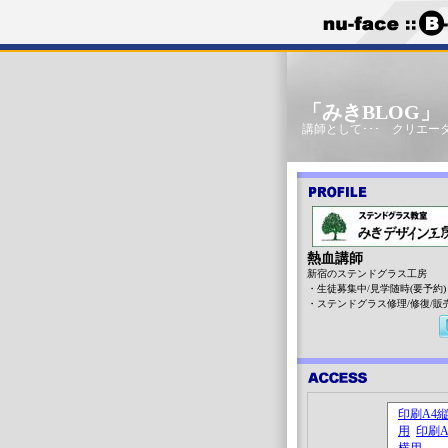
「みきBLOG
講師として･･･ クリエータ
熱血講師
新宿のステンドグラス工房
・生徒募集中/見学随時(要予約)
・ステンドグラス修理/修復/販