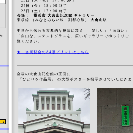
23日（木・祝） 17：00 終了
24日（金） 18：00 終了
25日（土） 17：00 終了
会場：
横浜市 大倉山記念館 ギャラリー
東横線 （みなとみらい線・副都心線）
大倉山
駅
中世から伝わる古典的な技法に加え、「楽しい」「面白い」
「自由な」ステンドグラスを、広いギャラリーでゆっくりご
染矢
覧ください。
★ 当展覧会のA4版プリントはこちら
会場の大倉山記念館の正面に
『びどりを作品展』 の大型ポスターを掲示させていただきま