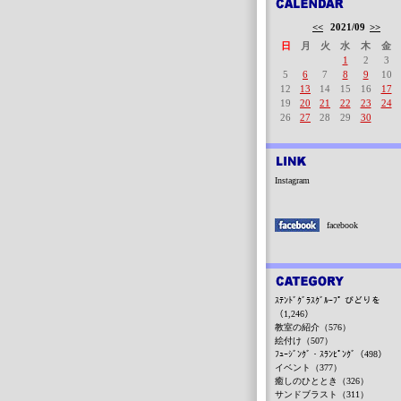
<<
2021/09
>>
日
月
火
水
木
金
1
2
3
5
6
7
8
9
10
12
13
14
15
16
17
19
20
21
22
23
24
26
27
28
29
30
Instagram
facebook
ｽﾃﾝﾄﾞｸﾞﾗｽｸﾞﾙｰﾌﾟ びどりを
（1,246）
教室の紹介（576）
絵付け（507）
ﾌｭｰｼﾞﾝｸﾞ・ｽﾗﾝﾋﾟﾝｸﾞ（498）
イベント（377）
癒しのひととき（326）
サンドブラスト（311）