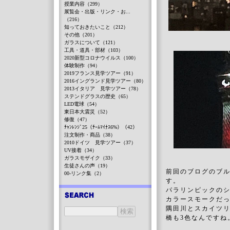
授業内容（299）
展覧会・出版・リンク・お...
（216）
知っておきたいこと（212）
その他（201）
ガラスについて（121）
工具・道具・部材（103）
2020新型コロナウイルス（100）
体験制作（94）
2019フランス見学ツアー（91）
2016イングランド見学ツアー（80）
2013イタリア 見学ツアー（78）
ステンドグラスの歴史（65）
LED電球（54）
東日本大震災（52）
修復（47）
ﾁｬﾝﾚﾝｼﾞ25（ﾁｰﾑﾏｲﾅｽ6%）（42）
注文制作・商品（38）
2010ドイツ 見学ツアー（37）
UV接着（34）
ガラスモザイク（33）
生徒さんの声（19）
前回のブログのブル
00-リンク集（2）
す。
パラリンピックのシ
カラースモークだ
隅田川とスカイツ
橋も3色なんですね