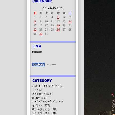
<<
2021/08
>>
日
月
火
水
木
金
土
1
2
3
4
5
6
7
8
9
10
11
12
13
14
15
16
17
18
19
20
21
22
23
24
25
26
27
28
29
30
31
Instagram
facebook
ｽﾃﾝﾄﾞｸﾞﾗｽｸﾞﾙｰﾌﾟ びどりを
（1,245）
教室の紹介（576）
絵付け（507）
ﾌｭｰｼﾞﾝｸﾞ・ｽﾗﾝﾋﾟﾝｸﾞ（498）
イベント（377）
癒しのひととき（326）
サンドブラスト（310）