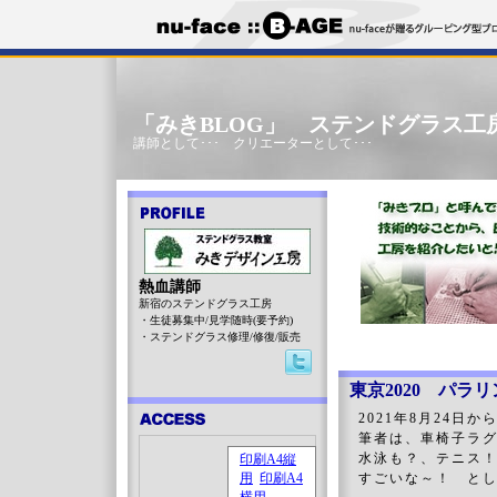
「みきBLOG」 ステンドグラス工
講師として･･･ クリエーターとして･･･
熱血講師
新宿のステンドグラス工房
・生徒募集中/見学随時(要予約)
・ステンドグラス修理/修復/販売
東京2020 パラ
2021年8月24日
筆者は、車椅子ラ
水泳も？、テニス
すごいな～！ と