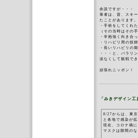
余談ですが・・・
筆者は、昔、スキー
たことがあります。
・手術をしてくれ
（その当時はその
・辛抱強く向き合ってく
・リハビリ用の技
・長いリハビリの
・・・と、パラリ
涙なくして観戦で
頑張れニッポン！
「みきデザイン工
8/27からは、
と各地で感染が拡
現在、コロナ禍に
マスクは隙間のな