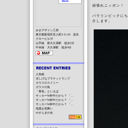
頑張れニッポン！
パラリンピックに
介します。
みきデザイン工房
東京都新宿区百人町2-11-24 染矢
グロービル7F
山手線 新大久保駅 徒歩2分
中央線 大久保駅 徒歩4分
人魚姫
涼しげなブラケットランプ
ガラスのスイミー
ガラスの魚
「黄色」といえば
サッカーW杯中だから？ 「...
サッカーW杯中だから？ 「...
サッカーW杯中だから？ 「...
地震お見舞い
やすらぎの光