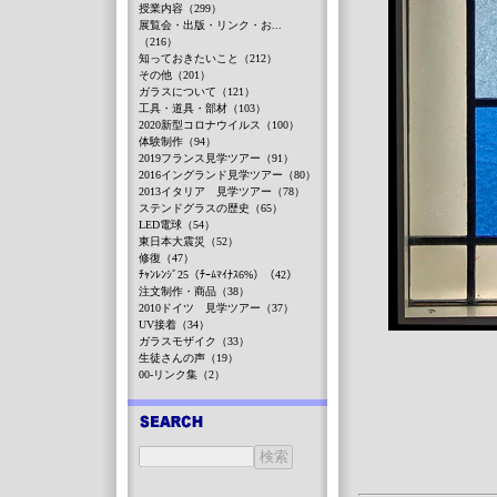
授業内容（299）
展覧会・出版・リンク・お...
（216）
知っておきたいこと（212）
その他（201）
ガラスについて（121）
工具・道具・部材（103）
2020新型コロナウイルス（100）
体験制作（94）
2019フランス見学ツアー（91）
2016イングランド見学ツアー（80）
2013イタリア 見学ツアー（78）
ステンドグラスの歴史（65）
LED電球（54）
東日本大震災（52）
修復（47）
ﾁｬﾝﾚﾝｼﾞ25（ﾁｰﾑﾏｲﾅｽ6%）（42）
注文制作・商品（38）
2010ドイツ 見学ツアー（37）
UV接着（34）
ガラスモザイク（33）
生徒さんの声（19）
00-リンク集（2）