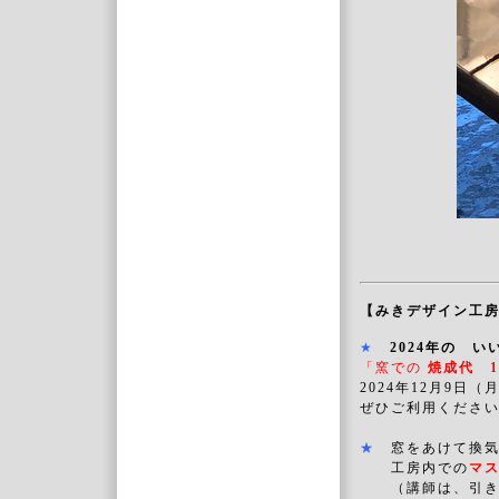
【みきデザイン工
★
2024年の 
「窯での
焼成代 1
2024年
12月9日（
ぜひご利用くださ
★
窓をあけて換
工房内での
マ
（講師は、引き