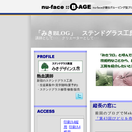
「みきBLOG」 ステンドグラス工
講師として･･･ クリエーターとして･･･
熱血講師
新宿のステンドグラス工房
・生徒募集中/見学随時(要予約)
・ステンドグラス修理/修復/販売
縦長の窓に
前回のブログでMa
『第43回びどりを