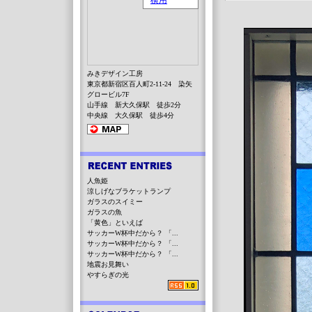
みきデザイン工房
東京都新宿区百人町2-11-24 染矢
グロービル7F
山手線 新大久保駅 徒歩2分
中央線 大久保駅 徒歩4分
人魚姫
涼しげなブラケットランプ
ガラスのスイミー
ガラスの魚
「黄色」といえば
サッカーW杯中だから？ 「...
サッカーW杯中だから？ 「...
サッカーW杯中だから？ 「...
地震お見舞い
やすらぎの光