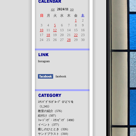
<<
2024/11
>>
日
月
火
水
木
金
土
1
2
3
4
5
6
7
8
9
10
11
12
13
14
15
16
17
18
19
20
21
22
23
24
25
26
27
28
29
30
Instagram
facebook
ｽﾃﾝﾄﾞｸﾞﾗｽｸﾞﾙｰﾌﾟ びどりを
（1,245）
教室の紹介（576）
絵付け（507）
ﾌｭｰｼﾞﾝｸﾞ・ｽﾗﾝﾋﾟﾝｸﾞ（498）
イベント（377）
癒しのひととき（326）
サンドブラスト（310）