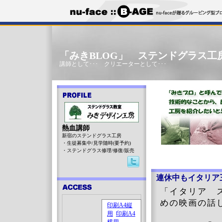
「みきBLOG」 ステンドグラス工
講師として･･･ クリエーターとして･･･
熱血講師
新宿のステンドグラス工房
・生徒募集中/見学随時(要予約)
・ステンドグラス修理/修復/販売
連休中もイタリア
「イタリア 
めの映画の話