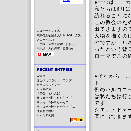
●一つは、「
私たちは6月
訪れることに
この教会のた
出てきますの
みきデザイン工房
人物を描くの
東京都新宿区百人町2-11-24 染矢
グロービル7F
のですが、ル
山手線 新大久保駅 徒歩2分
ったという背
中央線 大久保駅 徒歩4分
ローマでこの
●それから、
人魚姫
涼しげなブラケットランプ
ト」。
ガラスのスイミー
例のバルコニ
ガラスの魚
「黄色」といえば
は私たちは行
サッカーW杯中だから？ 「...
です。
サッカーW杯中だから？ 「...
サッカーW杯中だから？ 「...
シエナ・ドォ
地震お見舞い
やすらぎの光
画に出てきま