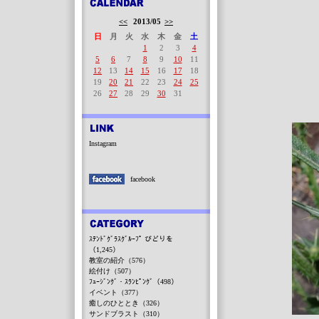
<<
2013/05
>>
日
月
火
水
木
金
土
1
2
3
4
5
6
7
8
9
10
11
12
13
14
15
16
17
18
19
20
21
22
23
24
25
26
27
28
29
30
31
Instagram
facebook
ｽﾃﾝﾄﾞｸﾞﾗｽｸﾞﾙｰﾌﾟ びどりを
（1,245）
教室の紹介（576）
絵付け（507）
ﾌｭｰｼﾞﾝｸﾞ・ｽﾗﾝﾋﾟﾝｸﾞ（498）
イベント（377）
癒しのひととき（326）
サンドブラスト（310）