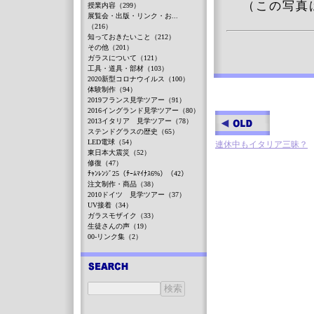
（この写真
授業内容（299）
展覧会・出版・リンク・お...
（216）
知っておきたいこと（212）
その他（201）
ガラスについて（121）
工具・道具・部材（103）
2020新型コロナウイルス（100）
体験制作（94）
2019フランス見学ツアー（91）
2016イングランド見学ツアー（80）
2013イタリア 見学ツアー（78）
ステンドグラスの歴史（65）
LED電球（54）
連休中もイタリア三昧？
東日本大震災（52）
修復（47）
ﾁｬﾝﾚﾝｼﾞ25（ﾁｰﾑﾏｲﾅｽ6%）（42）
注文制作・商品（38）
2010ドイツ 見学ツアー（37）
UV接着（34）
ガラスモザイク（33）
生徒さんの声（19）
00-リンク集（2）