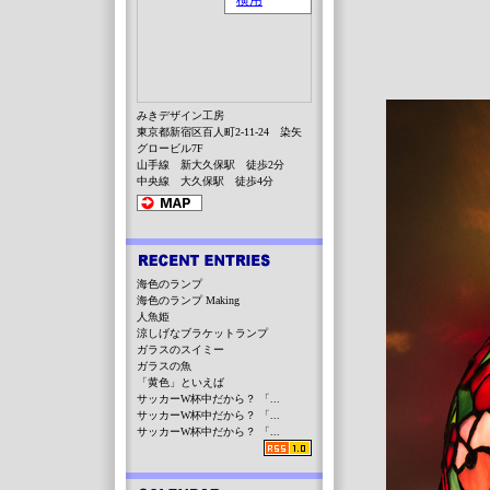
みきデザイン工房
東京都新宿区百人町2-11-24 染矢
グロービル7F
山手線 新大久保駅 徒歩2分
中央線 大久保駅 徒歩4分
海色のランプ
海色のランプ Making
人魚姫
涼しげなブラケットランプ
ガラスのスイミー
ガラスの魚
「黄色」といえば
サッカーW杯中だから？ 「...
サッカーW杯中だから？ 「...
サッカーW杯中だから？ 「...