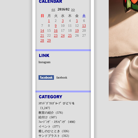
<<
2016/02
>>
日
月
火
水
木
金
土
1
2
3
4
5
6
7
8
9
10
11
12
13
14
15
16
17
18
19
20
21
22
23
24
25
26
27
28
29
Instagram
facebook
ｽﾃﾝﾄﾞｸﾞﾗｽｸﾞﾙｰﾌﾟ びどりを
（1,247）
教室の紹介（576）
絵付け（507）
ﾌｭｰｼﾞﾝｸﾞ・ｽﾗﾝﾋﾟﾝｸﾞ（498）
イベント（377）
癒しのひととき（326）
サンドブラスト（312）