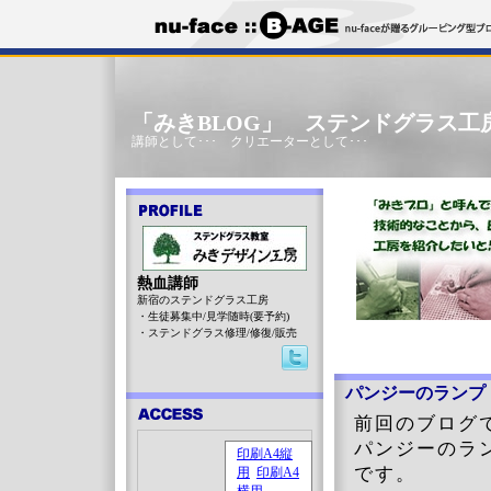
「みきBLOG」 ステンドグラス工
講師として･･･ クリエーターとして･･･
熱血講師
新宿のステンドグラス工房
・生徒募集中/見学随時(要予約)
・ステンドグラス修理/修復/販売
パンジーのランプ
前回のブログで 
パンジーの
です。