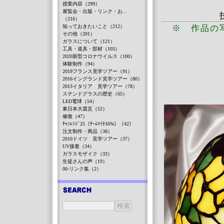
授業内容（299）
展覧会・出版・リンク・お...
（216）
知っておきたいこと（212）
※ 作品の
その他（201）
ガラスについて（121）
工具・道具・部材（103）
2020新型コロナウイルス（100）
体験制作（94）
2019フランス見学ツアー（91）
2016イングランド見学ツアー（80）
2013イタリア 見学ツアー（78）
ステンドグラスの歴史（65）
LED電球（54）
東日本大震災（52）
修復（47）
ﾁｬﾝﾚﾝｼﾞ25（ﾁｰﾑﾏｲﾅｽ6%）（42）
注文制作・商品（38）
2010ドイツ 見学ツアー（37）
UV接着（34）
ガラスモザイク（33）
生徒さんの声（19）
00-リンク集（2）