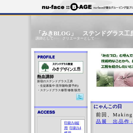
「みきBLOG」 ステンドグラス工
講師として･･･ クリエーターとして･･･
熱血講師
新宿のステンドグラス工房
・生徒募集中/見学随時(要予約)
・ステンドグラス修理/修復/販売
にゃんこの日
前回、Maki
品展 出品作