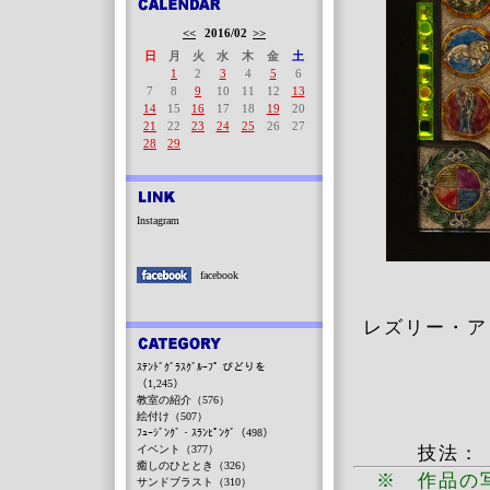
<<
2016/02
>>
日
月
火
水
木
金
土
1
2
3
4
5
6
7
8
9
10
11
12
13
14
15
16
17
18
19
20
21
22
23
24
25
26
27
28
29
Instagram
facebook
レズリー・ア
ｽﾃﾝﾄﾞｸﾞﾗｽｸﾞﾙｰﾌﾟ びどりを
（1,245）
教室の紹介（576）
絵付け（507）
ﾌｭｰｼﾞﾝｸﾞ・ｽﾗﾝﾋﾟﾝｸﾞ（498）
イベント（377）
技法：
癒しのひととき（326）
※ 作品の
サンドブラスト（310）