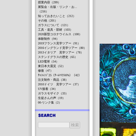
授業内容（299）
展覧会・出版・リンク・お...
（216）
知っておきたいこと（212）
その他（201）
ガラスについて（121）
工具・道具・部材（103）
2020新型コロナウイルス（100）
体験制作（94）
2019フランス見学ツアー（91）
2016イングランド見学ツアー（80）
2013イタリア 見学ツアー（78）
ステンドグラスの歴史（65）
LED電球（54）
東日本大震災（52）
修復（47）
ﾁｬﾝﾚﾝｼﾞ25（ﾁｰﾑﾏｲﾅｽ6%）（42）
注文制作・商品（38）
2010ドイツ 見学ツアー（37）
UV接着（34）
ガラスモザイク（33）
生徒さんの声（19）
00-リンク集（2）