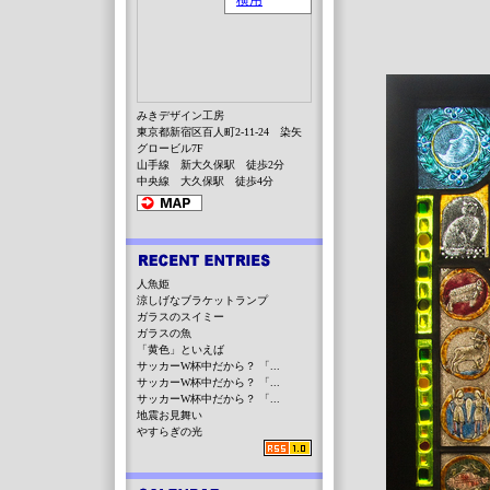
みきデザイン工房
東京都新宿区百人町2-11-24 染矢
グロービル7F
山手線 新大久保駅 徒歩2分
中央線 大久保駅 徒歩4分
人魚姫
涼しげなブラケットランプ
ガラスのスイミー
ガラスの魚
「黄色」といえば
サッカーW杯中だから？ 「...
サッカーW杯中だから？ 「...
サッカーW杯中だから？ 「...
地震お見舞い
やすらぎの光