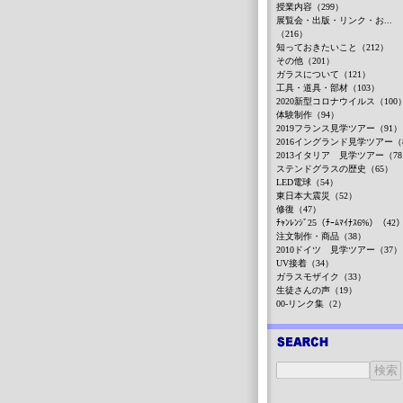
授業内容（299）
展覧会・出版・リンク・お...
（216）
知っておきたいこと（212）
その他（201）
ガラスについて（121）
工具・道具・部材（103）
2020新型コロナウイルス（100
体験制作（94）
2019フランス見学ツアー（91）
2016イングランド見学ツアー（
2013イタリア 見学ツアー（7
ステンドグラスの歴史（65）
LED電球（54）
東日本大震災（52）
修復（47）
ﾁｬﾝﾚﾝｼﾞ25（ﾁｰﾑﾏｲﾅｽ6%）（42
注文制作・商品（38）
2010ドイツ 見学ツアー（37）
UV接着（34）
ガラスモザイク（33）
生徒さんの声（19）
00-リンク集（2）