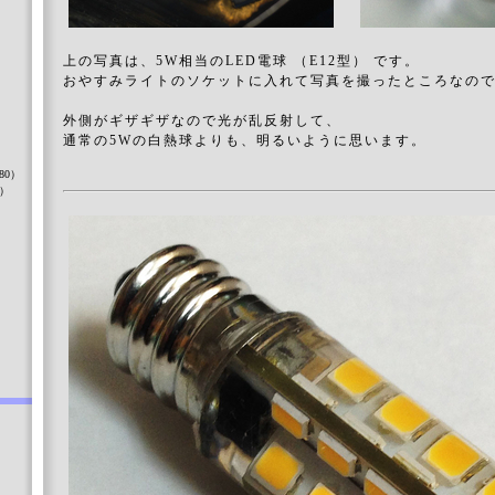
上の写真は、5W相当のLED電球 （E12型） です。
おやすみライトのソケットに入れて写真を撮ったところなの
外側がギザギザなので光が乱反射して、
）
通常の5Wの白熱球よりも、明るいように思います。
80）
8）
）