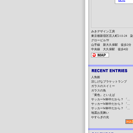
みきデザイン工房
東京都新宿区百人町2-11-24 
グロービル7F
山手線 新大久保駅 徒歩2分
中央線 大久保駅 徒歩4分
人魚姫
涼しげなブラケットランプ
ガラスのスイミー
ガラスの魚
「黄色」といえば
サッカーW杯中だから？ 「...
サッカーW杯中だから？ 「...
サッカーW杯中だから？ 「...
地震お見舞い
やすらぎの光