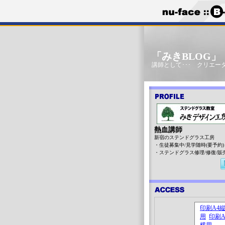
「みきBLOG
講師として･･･ クリエータ
熱血講師
新宿のステンドグラス工房
・生徒募集中/見学随時(要予約)
・ステンドグラス修理/修復/販