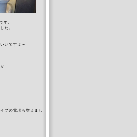
ンです。
ました。
、いいですよ～
分が
タイプの電球も増えまし