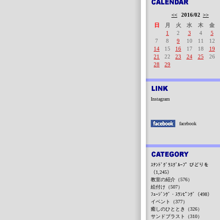
<<
2016/02
>>
日
月
火
水
木
金
1
2
3
4
5
7
8
9
10
11
12
14
15
16
17
18
19
21
22
23
24
25
26
28
29
Instagram
facebook
ｽﾃﾝﾄﾞｸﾞﾗｽｸﾞﾙｰﾌﾟ びどりを
（1,245）
教室の紹介（576）
絵付け（507）
ﾌｭｰｼﾞﾝｸﾞ・ｽﾗﾝﾋﾟﾝｸﾞ（498）
イベント（377）
癒しのひととき（326）
サンドブラスト（310）