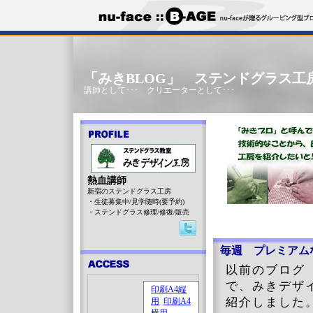
「みきBLOG」 ステンドグラス工
講師として･･･ クリエーターとして･･･
熱血講師
新宿のステンドグラス工房
・生徒募集中/見学随時(要予約)
・ステンドグラス修理/修復/販売
毎週 プレミアム
以前のブロ
で、みきデザ
紹介しました