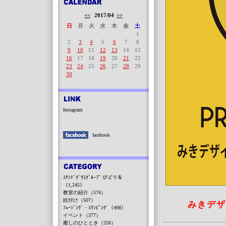
<<
2017/04
>>
日
月
火
水
木
金
土
1
2
3
4
5
6
7
8
9
10
11
12
13
14
15
16
17
18
19
20
21
22
23
24
25
26
27
28
29
30
Instagram
facebook
ｽﾃﾝﾄﾞｸﾞﾗｽｸﾞﾙｰﾌﾟ びどりを
（1,245）
教室の紹介（576）
絵付け（507）
みきデザ
ﾌｭｰｼﾞﾝｸﾞ・ｽﾗﾝﾋﾟﾝｸﾞ（498）
イベント（377）
癒しのひととき（326）