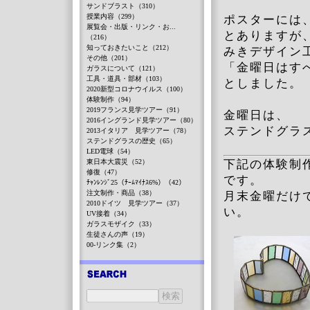
サンドブラスト（310）
授業内容（299）
ポスターには
展覧会・出版・リンク・お...
とありますが
（216）
知っておきたいこと（212）
みきデザイン
その他（201）
「金曜日はす
ガラスについて（121）
工具・道具・部材（103）
としまし
2020新型コロナウイルス（100）
体験制作（94）
2019フランス見学ツアー（91）
金曜日は、
2016イングランド見学ツアー（80）
ステンドグラ
2013イタリア 見学ツアー（78）
ステンドグラスの歴史（65）
LED電球（54）
東日本大震災（52）
下記の体験制
修復（47）
です。
ﾁｬﾝﾚﾝｼﾞ25（ﾁｰﾑﾏｲﾅｽ6%）（42）
注文制作・商品（38）
月末金曜だけ
2010ドイツ 見学ツアー（37）
い。
UV接着（34）
ガラスモザイク（33）
生徒さんの声（19）
00-リンク集（2）