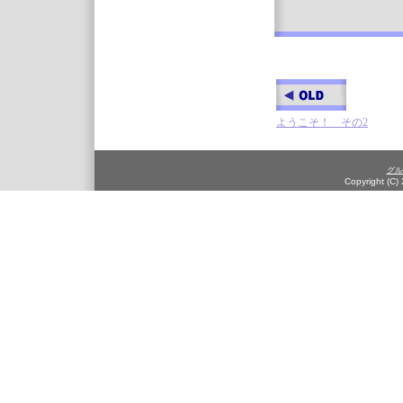
ようこそ！ その2
グル
Copyright (C)