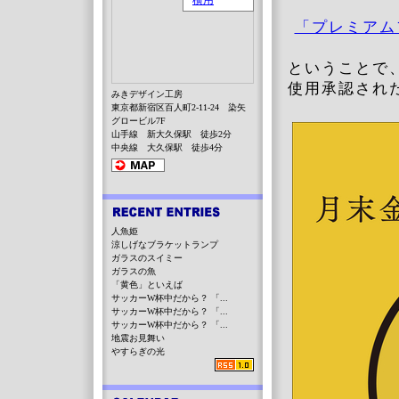
「プレミアム
ということで
使用承認され
みきデザイン工房
東京都新宿区百人町2-11-24 染矢
グロービル7F
山手線 新大久保駅 徒歩2分
中央線 大久保駅 徒歩4分
人魚姫
涼しげなブラケットランプ
ガラスのスイミー
ガラスの魚
「黄色」といえば
サッカーW杯中だから？ 「...
サッカーW杯中だから？ 「...
サッカーW杯中だから？ 「...
地震お見舞い
やすらぎの光