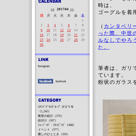
時は、
<<
2017/04
>>
ゴーグルを着
日
月
火
水
木
金
土
1
2
3
4
5
6
7
8
（
カンタベリ
9
10
11
12
13
14
15
った際、中世
16
17
18
19
20
21
22
ルなしでやろ
23
24
25
26
27
28
29
30
た。
Instagram
筆者は、ガリ
ています。
粉状のガラス
facebook
ｽﾃﾝﾄﾞｸﾞﾗｽｸﾞﾙｰﾌﾟ びどりを
（1,245）
教室の紹介（576）
絵付け（507）
ﾌｭｰｼﾞﾝｸﾞ・ｽﾗﾝﾋﾟﾝｸﾞ（498）
イベント（377）
癒しのひととき（326）