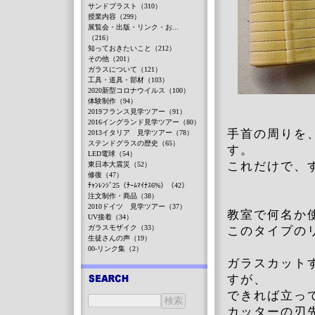
サンドブラスト（310）
授業内容（299）
展覧会・出版・リンク・お...
（216）
知っておきたいこと（212）
その他（201）
ガラスについて（121）
工具・道具・部材（103）
2020新型コロナウイルス（100）
体験制作（94）
2019フランス見学ツアー（91）
2016イングランド見学ツアー（80）
手首の周りを
2013イタリア 見学ツアー（78）
ステンドグラスの歴史（65）
す。
LED電球（54）
これだけで、
東日本大震災（52）
修復（47）
ﾁｬﾝﾚﾝｼﾞ25（ﾁｰﾑﾏｲﾅｽ6%）（42）
注文制作・商品（38）
2010ドイツ 見学ツアー（37）
教室で何名か
UV接着（34）
ガラスモザイク（33）
このタイプの
生徒さんの声（19）
00-リンク集（2）
ガラスカット
すが、
できれば立っ
カッターの刃