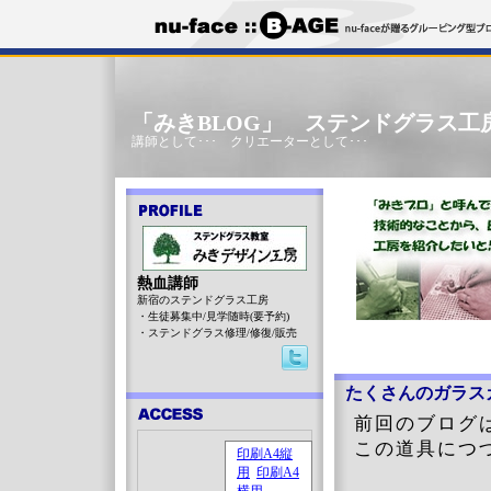
「みきBLOG」 ステンドグラス工
講師として･･･ クリエーターとして･･･
熱血講師
新宿のステンドグラス工房
・生徒募集中/見学随時(要予約)
・ステンドグラス修理/修復/販売
たくさんのガラス
前回のブログ
この道具につ