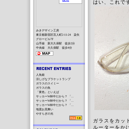
はい、これで
みきデザイン工房
東京都新宿区百人町2-11-24 染矢
グロービル7F
山手線 新大久保駅 徒歩2分
中央線 大久保駅 徒歩4分
人魚姫
涼しげなブラケットランプ
ガラスのスイミー
ガラスの魚
「黄色」といえば
サッカーW杯中だから？ 「...
サッカーW杯中だから？ 「...
サッカーW杯中だから？ 「...
地震お見舞い
やすらぎの光
ガラスをカッ
ルーターをか