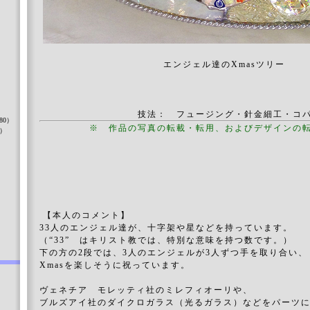
エンジェル達のXmasツリー
）
技法： フュージング・針金細工・コ
80）
※ 作品の写真の転載・転用、およびデザインの
8）
）
【本人のコメント】
33人のエンジェル達が、十字架や星などを持っています。
（“33” はキリスト教では、特別な意味を持つ数です。）
下の方の2段では、3人のエンジェルが3人ずつ手を取り合い、
Xmasを楽しそうに祝っています。
ヴェネチア モレッティ社のミレフィオーリや、
ブルズアイ社のダイクロガラス（光るガラス）などをパーツ