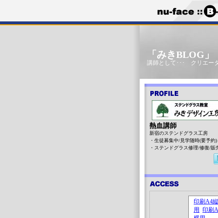
「みきBLOG
講師として･･･ クリエータ
熱血講師
新宿のステンドグラス工房
・生徒募集中/見学随時(要予約)
・ステンドグラス修理/修復/販