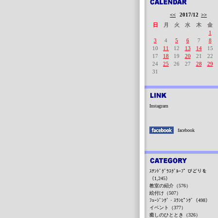
<<
2017/12
>>
日
月
火
水
木
金
1
3
4
5
6
7
8
10
11
12
13
14
15
17
18
19
20
21
22
24
25
26
27
28
29
31
Instagram
facebook
ｽﾃﾝﾄﾞｸﾞﾗｽｸﾞﾙｰﾌﾟ びどりを
（1,245）
教室の紹介（576）
絵付け（507）
ﾌｭｰｼﾞﾝｸﾞ・ｽﾗﾝﾋﾟﾝｸﾞ（498）
イベント（377）
癒しのひととき（326）