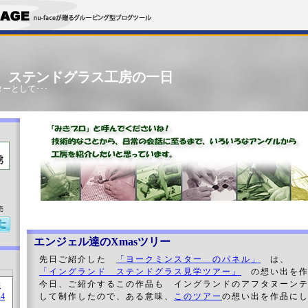
」 ステンドグラス工房の一日
ーとして･･･
売
エンジェル達のXmasツリー
先日ご紹介した
「ヨークミンスター のパネル」
は、
「イングランド ステンドグラス見学ツアー」
の想い出を作
今日、ご紹介するこの作品も イングランドのアフタヌーン
して制作したので、ある意味、
このツアー
の想い出を作品に