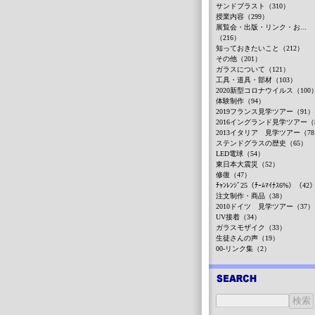
サンドブラスト（310）
授業内容（299）
展覧会・出版・リンク・お...
（216）
知っておきたいこと（212）
その他（201）
ガラスについて（121）
工具・道具・部材（103）
2020新型コロナウイルス（100
体験制作（94）
2019フランス見学ツアー（91）
2016イングランド見学ツアー（
2013イタリア 見学ツアー（7
ステンドグラスの歴史（65）
LED電球（54）
東日本大震災（52）
修復（47）
ﾁｬﾝﾚﾝｼﾞ25（ﾁｰﾑﾏｲﾅｽ6%）（42
注文制作・商品（38）
2010ドイツ 見学ツアー（37）
UV接着（34）
ガラスモザイク（33）
生徒さんの声（19）
00-リンク集（2）