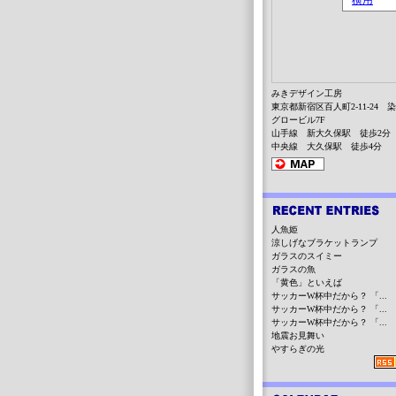
みきデザイン工房
東京都新宿区百人町2-11-24 
グロービル7F
山手線 新大久保駅 徒歩2分
中央線 大久保駅 徒歩4分
人魚姫
涼しげなブラケットランプ
ガラスのスイミー
ガラスの魚
「黄色」といえば
サッカーW杯中だから？ 「...
サッカーW杯中だから？ 「...
サッカーW杯中だから？ 「...
地震お見舞い
やすらぎの光