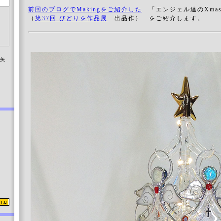
前回のブログでMakingをご紹介した
「エンジェル達のXma
（
第37回 びどりを作品展
出品作） をご紹介
染矢