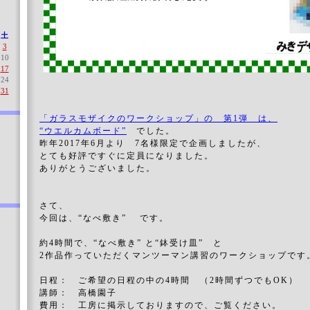
土
3
10
17
24
31
「ガラスモザイクのワークショップ」の 第1弾 は、
“ウエルカムボード”
でした。
昨年2017年6月より 7名様限定で企画しましたが、
とても好評ですぐに定員になりました。
ありがとうございました。
さて、
今回は、“なべ敷き” です。
約4時間で、“なべ敷き” と“鉢受け皿” と
2作品作っていただくマンツーマン講習のワークショップです
日程： ご希望の日程の中の4時間 （2時間ずつでもOK）
講師： 高橋園子
費用： 工房に掲示しておりますので、ご覧ください。