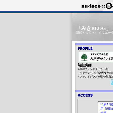
「みきBLOG
講師として･･･ クリエータ
熱血講師
新宿のステンドグラス工房
・生徒募集中/見学随時(要予約)
・ステンドグラス修理/修復/販