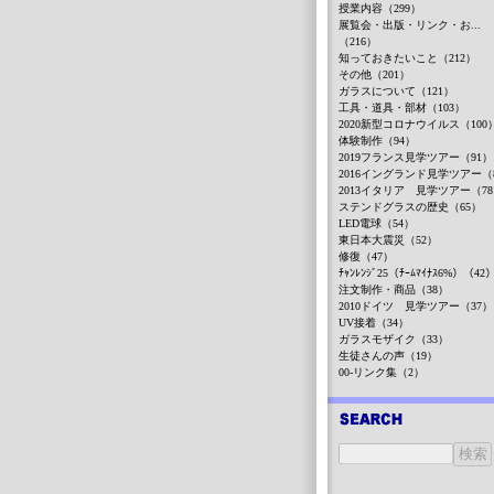
授業内容（299）
展覧会・出版・リンク・お...
（216）
知っておきたいこと（212）
その他（201）
ガラスについて（121）
工具・道具・部材（103）
2020新型コロナウイルス（100
体験制作（94）
2019フランス見学ツアー（91）
2016イングランド見学ツアー（
2013イタリア 見学ツアー（7
ステンドグラスの歴史（65）
LED電球（54）
東日本大震災（52）
修復（47）
ﾁｬﾝﾚﾝｼﾞ25（ﾁｰﾑﾏｲﾅｽ6%）（42
注文制作・商品（38）
2010ドイツ 見学ツアー（37）
UV接着（34）
ガラスモザイク（33）
生徒さんの声（19）
00-リンク集（2）