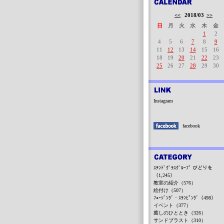
<<
2018/03
>>
日
月
火
水
木
金
1
2
4
5
6
7
8
9
11
12
13
14
15
16
18
19
20
21
22
23
25
26
27
28
29
30
Instagram
facebook
ｽﾃﾝﾄﾞｸﾞﾗｽｸﾞﾙｰﾌﾟ びどりを
（1,245）
教室の紹介（576）
絵付け（507）
ﾌｭｰｼﾞﾝｸﾞ・ｽﾗﾝﾋﾟﾝｸﾞ（498）
イベント（377）
癒しのひととき（326）
サンドブラスト（310）