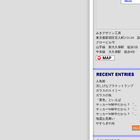
みきデザイン工房
東京都新宿区百人町2-11-24 
グロービル7F
山手線 新大久保駅 徒歩2分
中央線 大久保駅 徒歩4分
人魚姫
涼しげなブラケットランプ
ガラスのスイミー
ガラスの魚
「黄色」といえば
サッカーW杯中だから？ 「...
サッカーW杯中だから？ 「...
サッカーW杯中だから？ 「...
地震お見舞い
やすらぎの光