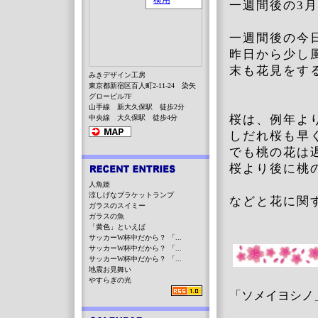
一週間後の3
一週間後の今
昨日から少し
末も花見をす
みきデザイン工房
東京都新宿区百人町2-11-24 染矢
グロービル7F
山手線 新大久保駅 徒歩2分
桜は、例年よ
中央線 大久保駅 徒歩4分
しだれ桜も早
でも桃の花は
桜より後に桃
人魚姫
涼しげなブラケットランプ
などと花に関
ガラスのスイミー
ガラスの魚
「黄色」といえば
サッカーW杯中だから？ 「...
サッカーW杯中だから？ 「...
サッカーW杯中だから？ 「...
地震お見舞い
やすらぎの光
「ソメイヨシノ