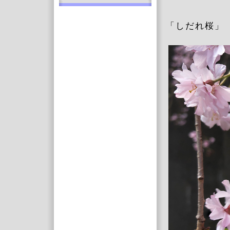
「しだれ桜」