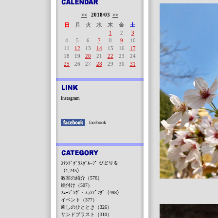
<<
2018/03
>>
日
月
火
水
木
金
土
1
2
3
4
5
6
7
8
9
10
11
12
13
14
15
16
17
18
19
20
21
22
23
24
25
26
27
28
29
30
31
Instagram
facebook
ｽﾃﾝﾄﾞｸﾞﾗｽｸﾞﾙｰﾌﾟ びどりを
（1,245）
教室の紹介（576）
絵付け（507）
ﾌｭｰｼﾞﾝｸﾞ・ｽﾗﾝﾋﾟﾝｸﾞ（498）
イベント（377）
癒しのひととき（326）
サンドブラスト（310）