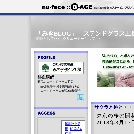
「みきBLOG」 ステンドグラス工
講師として･･･ クリエーターとして･･･
熱血講師
新宿のステンドグラス工房
・生徒募集中/見学随時(要予約)
・ステンドグラス修理/修復/販売
サクラと桃と・・
東京の桜の開
2018年3月1