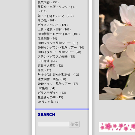
授業内容（299）
展覧会・出版・リンク・お...
（216）
知っておきたいこと（212）
その他（201）
ガラスについて（121）
工具・道具・部材（103）
2020新型コロナウイルス（100）
体験制作（94）
2019フランス見学ツアー（91）
2016イングランド見学ツアー（80）
2013イタリア 見学ツアー（78）
ステンドグラスの歴史（65）
LED電球（54）
東日本大震災（52）
修復（47）
ﾁｬﾝﾚﾝｼﾞ25（ﾁｰﾑﾏｲﾅｽ6%）（42）
注文制作・商品（38）
2010ドイツ 見学ツアー（37）
UV接着（34）
ガラスモザイク（33）
生徒さんの声（19）
00-リンク集（2）