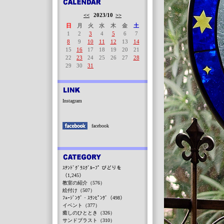
<<
2023/10
>>
日
月
火
水
木
金
土
1
2
3
4
5
6
7
8
9
10
11
12
13
14
15
16
17
18
19
20
21
22
23
24
25
26
27
28
29
30
31
Instagram
facebook
ｽﾃﾝﾄﾞｸﾞﾗｽｸﾞﾙｰﾌﾟ びどりを
（1,245）
教室の紹介（576）
絵付け（507）
ﾌｭｰｼﾞﾝｸﾞ・ｽﾗﾝﾋﾟﾝｸﾞ（498）
イベント（377）
癒しのひととき（326）
サンドブラスト（310）