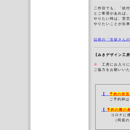
二作目でも、「絵
とご希望があれば
やりたい時は、苦
やりたいことが出
以前の「生徒さんの
【みきデザイン工
※
工房にお入り
ご協力をお願いいた
【
予約の状況
ご予約枠は
【
予約の際の
コロナに
（同居の方