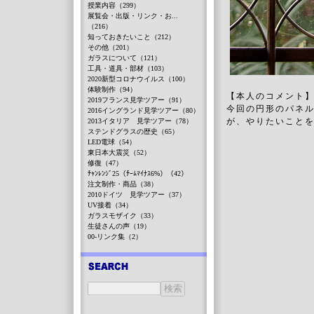
授業内容（299）
展覧会・出版・リンク・お...
（216）
知っておきたいこと（212）
その他（201）
ガラスについて（121）
工具・道具・部材（103）
2020新型コロナウイルス（100）
体験制作（94）
【本人のコメント
2019フランス見学ツアー（91）
今回の円形のパネル
2016イングランド見学ツアー（80）
が、やりたいこと
2013イタリア 見学ツアー（78）
ステンドグラスの歴史（65）
LED電球（54）
東日本大震災（52）
修復（47）
ﾁｬﾝﾚﾝｼﾞ25（ﾁｰﾑﾏｲﾅｽ6%）（42）
注文制作・商品（38）
2010ドイツ 見学ツアー（37）
UV接着（34）
ガラスモザイク（33）
生徒さんの声（19）
00-リンク集（2）