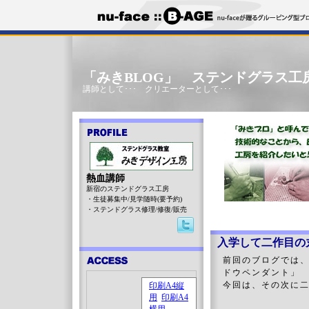
「みきBLOG」 ステンドグラス工
講師として･･･ クリエーターとして･･･
熱血講師
新宿のステンドグラス工房
・生徒募集中/見学随時(要予約)
・ステンドグラス修理/修復/販売
入学して二作目の
前回のブログでは
ドウペンダント」
今回は、その次に