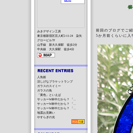
前回のブログでご
みきデザイン工房
5か月前くらいに入学
東京都新宿区百人町2-11-24 染矢
グロービル7F
山手線 新大久保駅 徒歩2分
中央線 大久保駅 徒歩4分
人魚姫
涼しげなブラケットランプ
ガラスのスイミー
ガラスの魚
「黄色」といえば
サッカーW杯中だから？ 「...
サッカーW杯中だから？ 「...
サッカーW杯中だから？ 「...
地震お見舞い
やすらぎの光