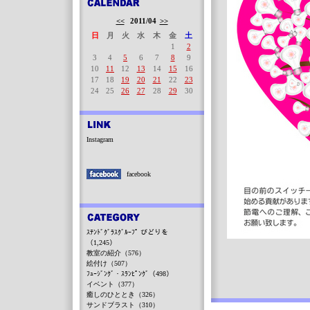
<<
2011/04
>>
日
月
火
水
木
金
土
1
2
3
4
5
6
7
8
9
10
11
12
13
14
15
16
17
18
19
20
21
22
23
24
25
26
27
28
29
30
Instagram
facebook
ｽﾃﾝﾄﾞｸﾞﾗｽｸﾞﾙｰﾌﾟ びどりを
（1,245）
教室の紹介（576）
絵付け（507）
ﾌｭｰｼﾞﾝｸﾞ・ｽﾗﾝﾋﾟﾝｸﾞ（498）
イベント（377）
癒しのひととき（326）
サンドブラスト（310）