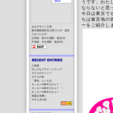
うです。わた
ならないと思
今日は東京で
ちは被災地の
ーをご紹介し
みきデザイン工房
東京都新宿区百人町2-11-24 染矢
グロービル7F
山手線 新大久保駅 徒歩2分
中央線 大久保駅 徒歩4分
人魚姫
涼しげなブラケットランプ
ガラスのスイミー
ガラスの魚
「黄色」といえば
サッカーW杯中だから？ 「...
サッカーW杯中だから？ 「...
サッカーW杯中だから？ 「...
地震お見舞い
やすらぎの光