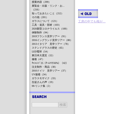
授業内容（299）
展覧会・出版・リンク・お...
（216）
知っておきたいこと（212）
その他（201）
ガラスについて（121）
工房の中でも桜が…
工具・道具・部材（103）
2020新型コロナウイルス（100）
体験制作（94）
2019フランス見学ツアー（91）
2016イングランド見学ツアー（80）
2013イタリア 見学ツアー（78）
ステンドグラスの歴史（65）
LED電球（54）
東日本大震災（52）
修復（47）
ﾁｬﾝﾚﾝｼﾞ25（ﾁｰﾑﾏｲﾅｽ6%）（42）
注文制作・商品（38）
2010ドイツ 見学ツアー（37）
UV接着（34）
ガラスモザイク（33）
生徒さんの声（19）
00-リンク集（2）