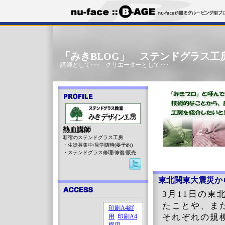
「みきBLOG」 ステンドグラス工
講師として･･･ クリエーターとして･･･
熱血講師
新宿のステンドグラス工房
・生徒募集中/見学随時(要予約)
・ステンドグラス修理/修復/販売
東北関東大震災か
3月11日の
たことや、ま
それぞれの規