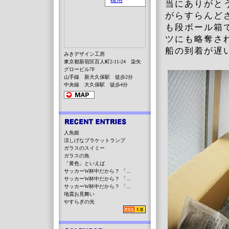
当にありがと
がらすらんど
も段ボール箱
ツにも略奪さ
船の到着が遅
みきデザイン工房
東京都新宿区百人町2-11-24 染矢
グロービル7F
山手線 新大久保駅 徒歩2分
中央線 大久保駅 徒歩4分
人魚姫
涼しげなブラケットランプ
ガラスのスイミー
ガラスの魚
「黄色」といえば
サッカーW杯中だから？ 「...
サッカーW杯中だから？ 「...
サッカーW杯中だから？ 「...
地震お見舞い
やすらぎの光