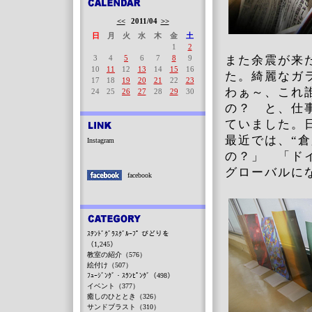
<<
2011/04
>>
日
月
火
水
木
金
土
1
2
3
4
5
6
7
8
9
また余震が来
10
11
12
13
14
15
16
た。綺麗なガ
17
18
19
20
21
22
23
わぁ～、これ
24
25
26
27
28
29
30
の？ と、仕
ていました。
最近では、“
Instagram
の？」 「ド
グローバルに
facebook
ｽﾃﾝﾄﾞｸﾞﾗｽｸﾞﾙｰﾌﾟ びどりを
（1,245）
教室の紹介（576）
絵付け（507）
ﾌｭｰｼﾞﾝｸﾞ・ｽﾗﾝﾋﾟﾝｸﾞ（498）
イベント（377）
癒しのひととき（326）
サンドブラスト（310）