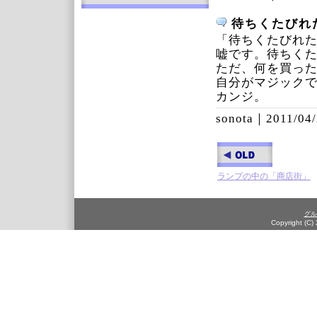
待ちくたびれ
「待ちくたびれ
嘘です。待ちく
ただ、何を買っ
自分がマジック
カンジ。
sonota｜
2011/04/
ランプの中の「商店街」
グル
Copyright (C)