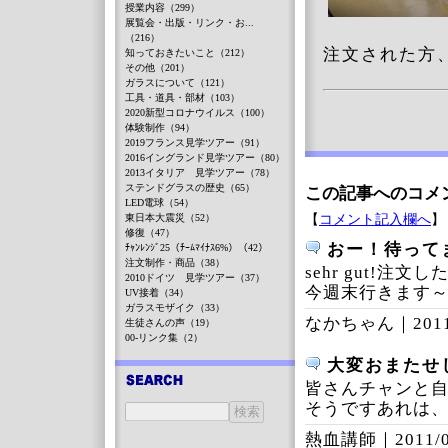
授業内容（299）
展覧会・出版・リンク・お...
（216）
注文された方
知っておきたいこと（212）
その他（201）
ガラスについて（121）
工具・道具・部材（103）
2020新型コロナウイルス（100）
体験制作（94）
2019フランス見学ツアー（91）
2016イングランド見学ツアー（80）
2013イタリア 見学ツアー（78）
ステンドグラスの歴史（65）
この記事へのコメ
LED電球（54）
【
コメント記入欄へ
】
東日本大震災（52）
修復（47）
おー！待って
ﾁｬﾝﾚﾝｼﾞ25（ﾁｰﾑﾏｲﾅｽ6%）（42）
注文制作・商品（38）
sehr gut!注
2010ドイツ 見学ツアー（37）
今週末行きます
UV接着（34）
ガラスモザイク（33）
なかちゃん｜
201
生徒さんの声（19）
00-リンク集（2）
大変おまたせ
皆さんチャンと
そうですあれは
熱血講師｜
2011/