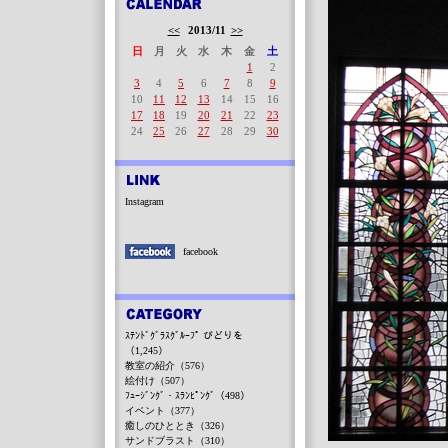
<<
2013/11
>>
日
月
火
水
木
金
土
1
2
3
4
5
6
7
8
9
10
11
12
13
14
15
16
17
18
19
20
21
22
23
24
25
26
27
28
29
30
Instagram
facebook
ｽﾃﾝﾄﾞｸﾞﾗｽｸﾞﾙｰﾌﾟ びどりを
（1,245）
教室の紹介（576）
絵付け（507）
ﾌｭｰｼﾞﾝｸﾞ・ｽﾗﾝﾋﾟﾝｸﾞ（498）
イベント（377）
癒しのひととき（326）
サンドブラスト（310）