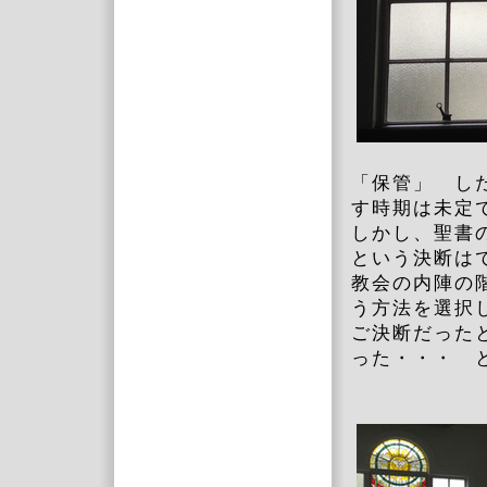
「保管」 し
す時期は未定
しかし、聖書
という決断は
教会の内陣の
う方法を選択
ご決断だった
った・・・ 