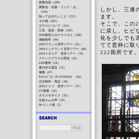
授業内容（299）
展覧会・出版・リンク・お...
しかし、三連
（216）
ます。
知っておきたいこと（212）
その他（201）
そこで、この
ガラスについて（121）
に戻し、ヒビ
工具・道具・部材（103）
2020新型コロナウイルス（100）
化を少しでも
体験制作（94）
てて窓枠に取
2019フランス見学ツアー（91）
2016イングランド見学ツアー（80）
222箇所です。
2013イタリア 見学ツアー（78）
ステンドグラスの歴史（65）
LED電球（54）
東日本大震災（52）
修復（47）
ﾁｬﾝﾚﾝｼﾞ25（ﾁｰﾑﾏｲﾅｽ6%）（42）
注文制作・商品（38）
2010ドイツ 見学ツアー（37）
UV接着（34）
ガラスモザイク（33）
生徒さんの声（19）
00-リンク集（2）