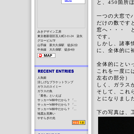
と、450箇所
一つの大窓で
だけの数です
窓へ・・・ 
みきデザイン工房
です。
東京都新宿区百人町2-11-24 染矢
グロービル7F
しかし、諸事
山手線 新大久保駅 徒歩2分
に、全体的に
中央線 大久保駅 徒歩4分
全体的にといっ
これを一度に
左右の部分）
人魚姫
涼しげなブラケットランプ
しく、ガラス
ガラスのスイミー
そして、これ
ガラスの魚
「黄色」といえば
とになりまし
サッカーW杯中だから？ 「...
サッカーW杯中だから？ 「...
サッカーW杯中だから？ 「...
下の写真は
地震お見舞い
やすらぎの光