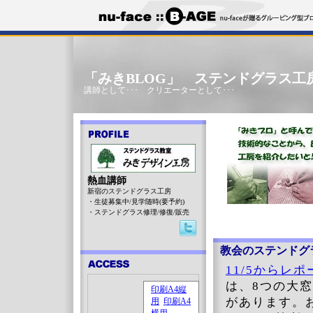
「みきBLOG」 ステンドグラス工
講師として･･･ クリエーターとして･･･
熱血講師
新宿のステンドグラス工房
・生徒募集中/見学随時(要予約)
・ステンドグラス修理/修復/販売
教会のステンドグ
11/5からレ
は、8つの大
があります。