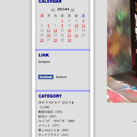
<<
2015/04
>>
日
月
火
水
木
金
土
1
2
3
4
5
6
7
8
9
10
11
12
13
14
15
16
17
18
19
20
21
22
23
24
25
26
27
28
29
30
Instagram
facebook
ｽﾃﾝﾄﾞｸﾞﾗｽｸﾞﾙｰﾌﾟ びどりを
（1,246）
教室の紹介（576）
絵付け（507）
－
ﾌｭｰｼﾞﾝｸﾞ・ｽﾗﾝﾋﾟﾝｸﾞ（498）
イベント（377）
癒しのひととき（326）
サンドブラスト（311）