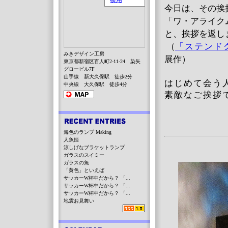
今日は、その挨
「ワ・アライク
と、挨拶を返し
（
「ステンド
みきデザイン工房
展作）
東京都新宿区百人町2-11-24 染矢
グロービル7F
山手線 新大久保駅 徒歩2分
はじめて会う
中央線 大久保駅 徒歩4分
素敵なご挨拶
海色のランプ Making
人魚姫
涼しげなブラケットランプ
ガラスのスイミー
ガラスの魚
「黄色」といえば
サッカーW杯中だから？ 「...
サッカーW杯中だから？ 「...
サッカーW杯中だから？ 「...
地震お見舞い