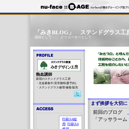
「みきBLOG」 ステンドグラス工
講師として･･･ クリエーターとして･･･
熱血講師
新宿のステンドグラス工房
・生徒募集中/見学随時(要予約)
・ステンドグラス修理/修復/販売
まず挨拶を大切に
前回のブログ
「アッサラーム