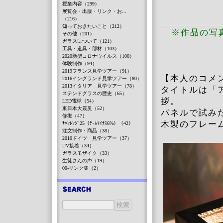
授業内容（299）
展覧会・出版・リンク・お...
（216）
知っておきたいこと（212）
※作品の写
その他（201）
ガラスについて（121）
工具・道具・部材（103）
2020新型コロナウイルス（100）
体験制作（94）
2019フランス見学ツアー（91）
【本人のコメ
2016イングランド見学ツアー（80）
2013イタリア 見学ツアー（78）
タイトルは「
ステンドグラスの歴史（65）
拶。
LED電球（54）
東日本大震災（52）
パネルで試み
修復（47）
木製のフレー
ﾁｬﾝﾚﾝｼﾞ25（ﾁｰﾑﾏｲﾅｽ6%）（42）
注文制作・商品（38）
2010ドイツ 見学ツアー（37）
UV接着（34）
ガラスモザイク（33）
生徒さんの声（19）
00-リンク集（2）