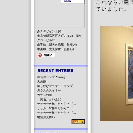
これなら戸建
ていました。
みきデザイン工房
東京都新宿区百人町2-11-24 染矢
グロービル7F
山手線 新大久保駅 徒歩2分
中央線 大久保駅 徒歩4分
海色のランプ Making
人魚姫
涼しげなブラケットランプ
ガラスのスイミー
ガラスの魚
「黄色」といえば
サッカーW杯中だから？ 「...
サッカーW杯中だから？ 「...
サッカーW杯中だから？ 「...
地震お見舞い