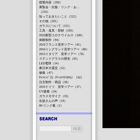
授業内容（299）
展覧会・出版・リンク・お...
（216）
知っておきたいこと（212）
その他（201）
ガラスについて（121）
工具・道具・部材（103）
2020新型コロナウイルス（100）
体験制作（94）
2019フランス見学ツアー（91）
2016イングランド見学ツアー（80）
2013イタリア 見学ツアー（78）
ステンドグラスの歴史（65）
LED電球（54）
東日本大震災（52）
修復（47）
ﾁｬﾝﾚﾝｼﾞ25（ﾁｰﾑﾏｲﾅｽ6%）（42）
注文制作・商品（38）
2010ドイツ 見学ツアー（37）
UV接着（34）
ガラスモザイク（33）
生徒さんの声（19）
00-リンク集（2）