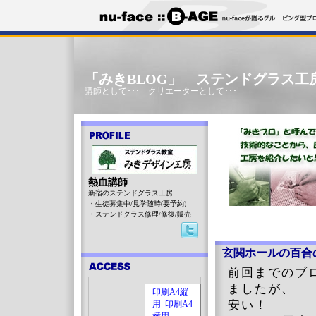
「みきBLOG」 ステンドグラス工
講師として･･･ クリエーターとして･･･
熱血講師
新宿のステンドグラス工房
・生徒募集中/見学随時(要予約)
・ステンドグラス修理/修復/販売
玄関ホールの百合
前回までのブ
ましたが、
安い！