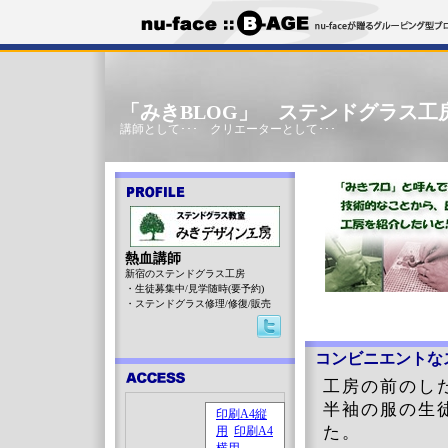
「みきBLOG」 ステンドグラス工
講師として･･･ クリエーターとして･･･
熱血講師
新宿のステンドグラス工房
・生徒募集中/見学随時(要予約)
・ステンドグラス修理/修復/販売
コンビニエントな
工房の前のし
半袖の服の生
た。