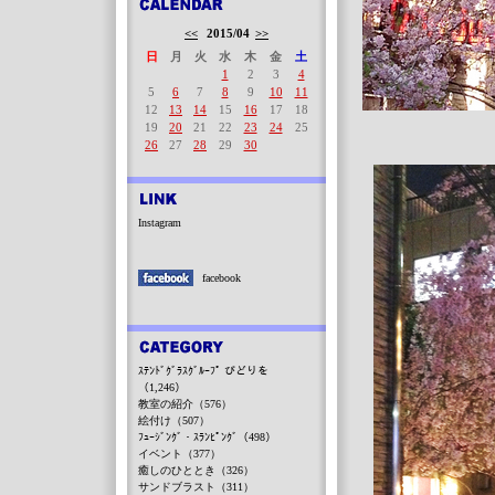
<<
2015/04
>>
日
月
火
水
木
金
土
1
2
3
4
5
6
7
8
9
10
11
12
13
14
15
16
17
18
19
20
21
22
23
24
25
26
27
28
29
30
Instagram
facebook
ｽﾃﾝﾄﾞｸﾞﾗｽｸﾞﾙｰﾌﾟ びどりを
（1,246）
教室の紹介（576）
絵付け（507）
ﾌｭｰｼﾞﾝｸﾞ・ｽﾗﾝﾋﾟﾝｸﾞ（498）
イベント（377）
癒しのひととき（326）
サンドブラスト（311）