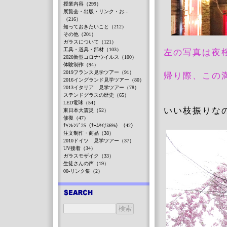
授業内容（299）
展覧会・出版・リンク・お...
（216）
知っておきたいこと（212）
その他（201）
ガラスについて（121）
工具・道具・部材（103）
左の写真は夜
2020新型コロナウイルス（100）
体験制作（94）
2019フランス見学ツアー（91）
帰り際、この
2016イングランド見学ツアー（80）
2013イタリア 見学ツアー（78）
ステンドグラスの歴史（65）
LED電球（54）
いい枝振りな
東日本大震災（52）
修復（47）
ﾁｬﾝﾚﾝｼﾞ25（ﾁｰﾑﾏｲﾅｽ6%）（42）
注文制作・商品（38）
2010ドイツ 見学ツアー（37）
UV接着（34）
ガラスモザイク（33）
生徒さんの声（19）
00-リンク集（2）