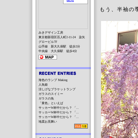
もう、半袖の
みきデザイン工房
東京都新宿区百人町2-11-24 染矢
グロービル7F
山手線 新大久保駅 徒歩2分
中央線 大久保駅 徒歩4分
海色のランプ Making
人魚姫
涼しげなブラケットランプ
ガラスのスイミー
ガラスの魚
「黄色」といえば
サッカーW杯中だから？ 「...
サッカーW杯中だから？ 「...
サッカーW杯中だから？ 「...
地震お見舞い