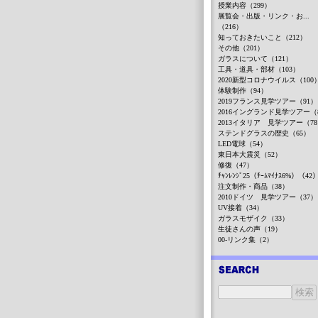
授業内容（299）
展覧会・出版・リンク・お...
（216）
知っておきたいこと（212）
その他（201）
ガラスについて（121）
工具・道具・部材（103）
2020新型コロナウイルス（100
体験制作（94）
2019フランス見学ツアー（91）
2016イングランド見学ツアー（
2013イタリア 見学ツアー（7
ステンドグラスの歴史（65）
LED電球（54）
東日本大震災（52）
修復（47）
ﾁｬﾝﾚﾝｼﾞ25（ﾁｰﾑﾏｲﾅｽ6%）（42
注文制作・商品（38）
2010ドイツ 見学ツアー（37）
UV接着（34）
ガラスモザイク（33）
生徒さんの声（19）
00-リンク集（2）