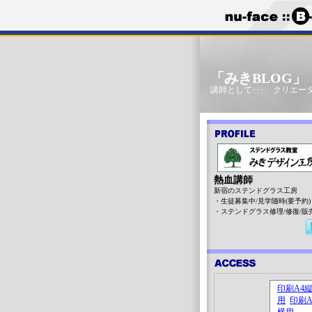
「みきBLOG
講師として･･･ クリエータ
熱血講師
新宿のステンドグラス工房
・生徒募集中/見学随時(要予約)
・ステンドグラス修理/修復/販