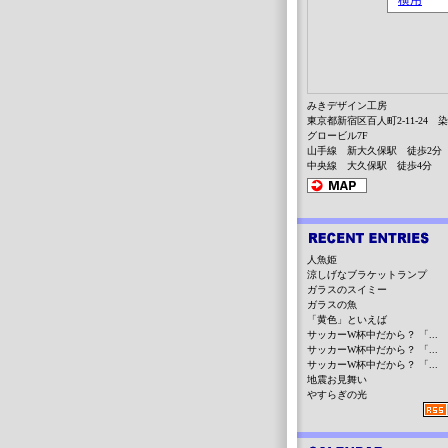
みきデザイン工房
東京都新宿区百人町2-11-24 
グロービル7F
山手線 新大久保駅 徒歩2分
中央線 大久保駅 徒歩4分
人魚姫
涼しげなブラケットランプ
ガラスのスイミー
ガラスの魚
「黄色」といえば
サッカーW杯中だから？ 「...
サッカーW杯中だから？ 「...
サッカーW杯中だから？ 「...
地震お見舞い
やすらぎの光