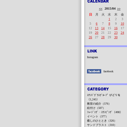
<<
2015/04
>>
日
月
火
水
木
金
1
2
3
5
6
7
8
9
10
12
13
14
15
16
17
19
20
21
22
23
24
26
27
28
29
30
Instagram
facebook
ｽﾃﾝﾄﾞｸﾞﾗｽｸﾞﾙｰﾌﾟ びどりを
（1,245）
教室の紹介（576）
絵付け（507）
ﾌｭｰｼﾞﾝｸﾞ・ｽﾗﾝﾋﾟﾝｸﾞ（498）
イベント（377）
癒しのひととき（326）
サンドブラスト（310）