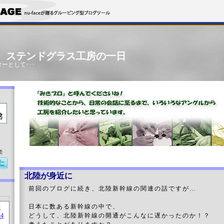
」 ステンドグラス工房の一日
ーとして･･･
売
北陸が身近に
前回のブログに続き、北陸新幹線の関連の話ですが…
日本に数ある新幹線の中で、
どうして、北陸新幹線の開通がこんなに遅かったのか！？