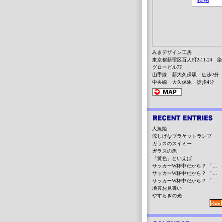
みきデザイン工房
東京都新宿区百人町2-11-24 
グロービル7F
山手線 新大久保駅 徒歩2分
中央線 大久保駅 徒歩4分
人魚姫
涼しげなブラケットランプ
ガラスのスイミー
ガラスの魚
「黄色」といえば
サッカーW杯中だから？ 「...
サッカーW杯中だから？ 「...
サッカーW杯中だから？ 「...
地震お見舞い
やすらぎの光