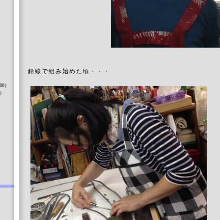
）
鉛線で組み始めた頃・・・
80）
8）
）