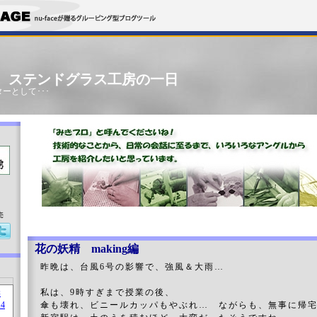
」 ステンドグラス工房の一日
ーとして･･･
売
花の妖精 making編
昨晩は、台風6号の影響で、強風＆大雨…
私は、9時すぎまで授業の後、
傘も壊れ、ビニールカッパもやぶれ… ながらも、無事に帰