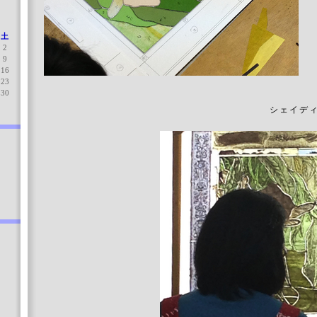
土
2
9
16
23
30
シェイデ