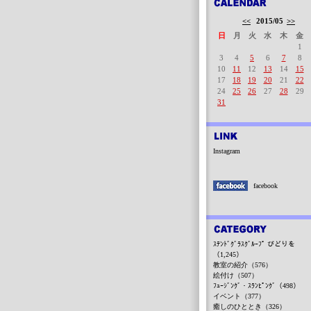
<<
2015/05
>>
日
月
火
水
木
金
1
3
4
5
6
7
8
10
11
12
13
14
15
17
18
19
20
21
22
24
25
26
27
28
29
31
Instagram
facebook
ｽﾃﾝﾄﾞｸﾞﾗｽｸﾞﾙｰﾌﾟ びどりを
（1,245）
教室の紹介（576）
絵付け（507）
ﾌｭｰｼﾞﾝｸﾞ・ｽﾗﾝﾋﾟﾝｸﾞ（498）
イベント（377）
癒しのひととき（326）