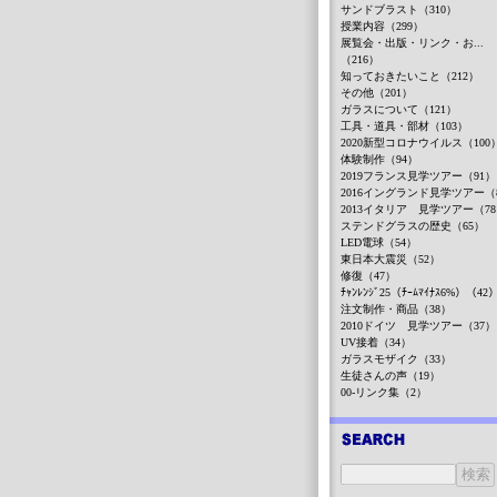
サンドブラスト（310）
授業内容（299）
展覧会・出版・リンク・お...
（216）
知っておきたいこと（212）
その他（201）
ガラスについて（121）
工具・道具・部材（103）
2020新型コロナウイルス（100
体験制作（94）
2019フランス見学ツアー（91）
2016イングランド見学ツアー（
2013イタリア 見学ツアー（7
ステンドグラスの歴史（65）
LED電球（54）
東日本大震災（52）
修復（47）
ﾁｬﾝﾚﾝｼﾞ25（ﾁｰﾑﾏｲﾅｽ6%）（42
注文制作・商品（38）
2010ドイツ 見学ツアー（37）
UV接着（34）
ガラスモザイク（33）
生徒さんの声（19）
00-リンク集（2）