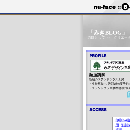
「みきBLOG
講師として･･･ クリエータ
熱血講師
新宿のステンドグラス工房
・生徒募集中/見学随時(要予約)
・ステンドグラス修理/修復/販