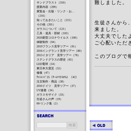
難しました。
サンドブラスト（310）
授業内容（299）
展覧会・出版・リンク・お...
（216）
知っておきたいこと（212）
生徒さんから
その他（201）
来ました。
ガラスについて（121）
工具・道具・部材（103）
大丈夫でした
2020新型コロナウイルス（100）
ご心配いただ
体験制作（94）
2019フランス見学ツアー（91）
2016イングランド見学ツアー（80）
2013イタリア 見学ツアー（78）
このブログで
ステンドグラスの歴史（65）
LED電球（54）
東日本大震災（52）
修復（47）
ﾁｬﾝﾚﾝｼﾞ25（ﾁｰﾑﾏｲﾅｽ6%）（42）
注文制作・商品（38）
2010ドイツ 見学ツアー（37）
UV接着（34）
ガラスモザイク（33）
生徒さんの声（19）
00-リンク集（2）