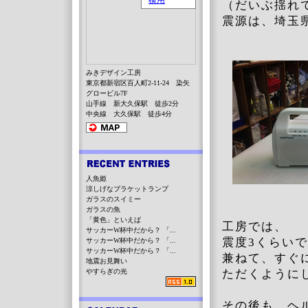
（だいぶ揺れ
震源は、埼玉
みきデザイン工房
東京都新宿区百人町2-11-24 染矢
グロービル7F
山手線 新大久保駅 徒歩2分
中央線 大久保駅 徒歩4分
人魚姫
涼しげなブラケットランプ
ガラスのスイミー
ガラスの魚
「黄色」といえば
工房では、
サッカーW杯中だから？ 「...
震度3くらい
サッカーW杯中だから？ 「...
サッカーW杯中だから？ 「...
兼ねて、すぐ
地震お見舞い
やすらぎの光
ただくように
その後も、ヘ