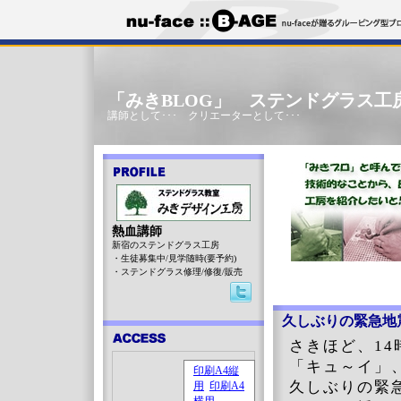
「みきBLOG」 ステンドグラス工
講師として･･･ クリエーターとして･･･
熱血講師
新宿のステンドグラス工房
・生徒募集中/見学随時(要予約)
・ステンドグラス修理/修復/販売
久しぶりの緊急地
さきほど、14
「キュ～イ」
久しぶりの緊