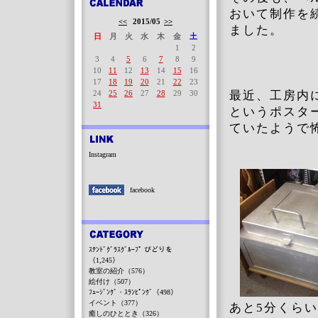
おいて制作を
<<
2015/05
>>
ました。
日
月
火
水
木
金
土
1
2
3
4
5
6
7
8
9
10
11
12
13
14
15
16
17
18
19
20
21
22
23
24
25
26
27
28
29
30
最近、工房内
31
というポスタ
ていたようで
Instagram
facebook
ｽﾃﾝﾄﾞｸﾞﾗｽｸﾞﾙｰﾌﾟ びどりを
（1,245）
教室の紹介（576）
絵付け（507）
ﾌｭｰｼﾞﾝｸﾞ・ｽﾗﾝﾋﾟﾝｸﾞ（498）
イベント（377）
あと5分くら
癒しのひととき（326）