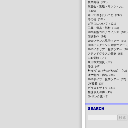
授業内容（299）
展覧会・出版・リンク・お...
（216）
知っておきたいこと（212）
その他（201）
ガラスについて（121）
工具・道具・部材（103）
2020新型コロナウイルス（100
体験制作（94）
2019フランス見学ツアー（91）
2016イングランド見学ツアー（
2013イタリア 見学ツアー（7
ステンドグラスの歴史（65）
LED電球（54）
東日本大震災（52）
修復（47）
ﾁｬﾝﾚﾝｼﾞ25（ﾁｰﾑﾏｲﾅｽ6%）（42
注文制作・商品（38）
2010ドイツ 見学ツアー（37）
UV接着（34）
ガラスモザイク（33）
生徒さんの声（19）
00-リンク集（2）