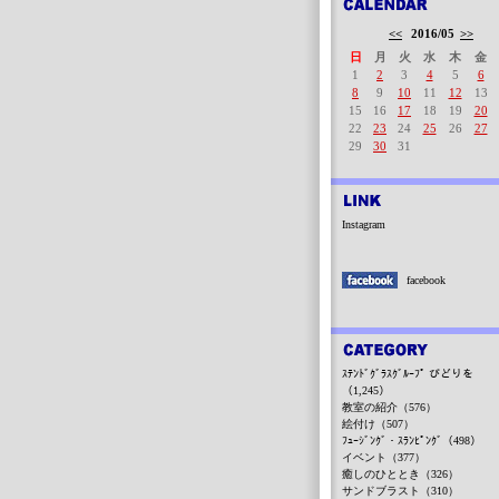
<<
2016/05
>>
日
月
火
水
木
金
1
2
3
4
5
6
8
9
10
11
12
13
15
16
17
18
19
20
22
23
24
25
26
27
29
30
31
Instagram
facebook
ｽﾃﾝﾄﾞｸﾞﾗｽｸﾞﾙｰﾌﾟ びどりを
（1,245）
教室の紹介（576）
絵付け（507）
ﾌｭｰｼﾞﾝｸﾞ・ｽﾗﾝﾋﾟﾝｸﾞ（498）
イベント（377）
癒しのひととき（326）
サンドブラスト（310）