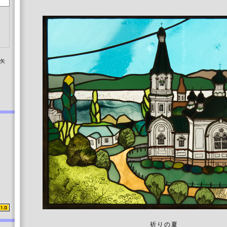
染矢
祈りの夏