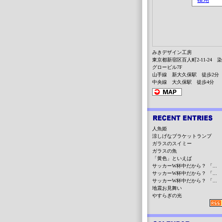
みきデザイン工房
東京都新宿区百人町2-11-24 
グロービル7F
山手線 新大久保駅 徒歩2分
中央線 大久保駅 徒歩4分
人魚姫
涼しげなブラケットランプ
ガラスのスイミー
ガラスの魚
「黄色」といえば
サッカーW杯中だから？ 「...
サッカーW杯中だから？ 「...
サッカーW杯中だから？ 「...
地震お見舞い
やすらぎの光