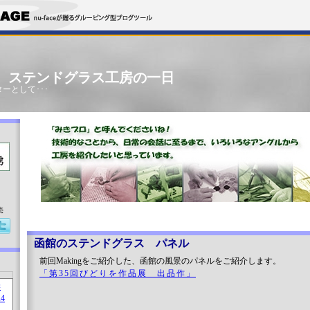
」 ステンドグラス工房の一日
ーとして･･･
売
函館のステンドグラス パネル
前回Makingをご紹介した、函館の風景のパネルをご紹介します。
「第35回びどりを作品展 出品作」