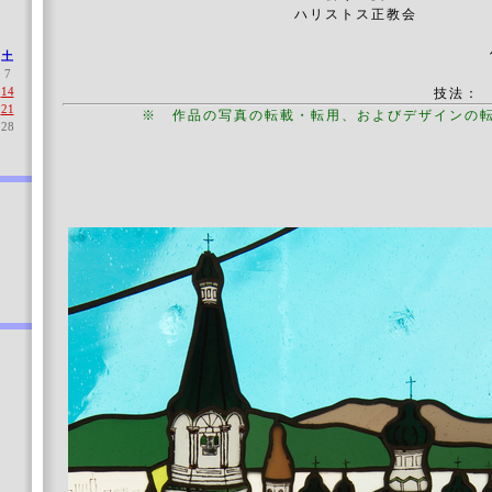
ハリストス正教会
土
7
14
技法：
21
※ 作品の写真の転載・転用、およびデザインの
28