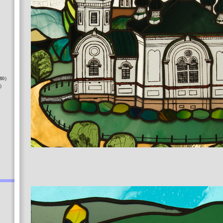
）
80）
8）
）