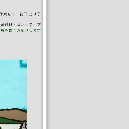
作家名： 花田 より子
 絵付け・コパーテープ
転用を固くお断りします