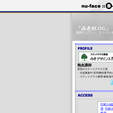
「みきBLOG
講師として･･･ クリエータ
熱血講師
新宿のステンドグラス工房
・生徒募集中/見学随時(要予約)
・ステンドグラス修理/修復/販