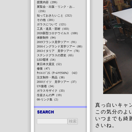
授業内容（299）
展覧会・出版・リンク・お...
（216）
知っておきたいこと（212）
その他（201）
ガラスについて（121）
工具・道具・部材（103）
2020新型コロナウイルス（100）
体験制作（94）
2019フランス見学ツアー（91）
2016イングランド見学ツアー（80）
2013イタリア 見学ツアー（78）
ステンドグラスの歴史（65）
LED電球（54）
東日本大震災（52）
修復（47）
ﾁｬﾝﾚﾝｼﾞ25（ﾁｰﾑﾏｲﾅｽ6%）（42）
注文制作・商品（38）
2010ドイツ 見学ツアー（37）
UV接着（34）
ガラスモザイク（33）
生徒さんの声（19）
00-リンク集（2）
真っ白いキャ
この気分のよ
いつまでも綺
さいね。