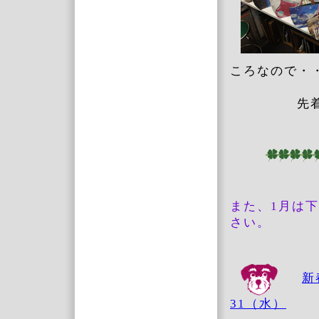
ころなので・
先
また、1月は
さい。
新
31（水）