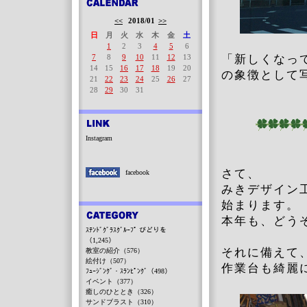
<<
2018/01
>>
日
月
火
水
木
金
土
1
2
3
4
5
6
7
8
9
10
11
12
13
「新しくなっ
14
15
16
17
18
19
20
の象徴として
21
22
23
24
25
26
27
28
29
30
31
Instagram
さて、
facebook
みきデザイン工
始まります。
本年も、どう
ｽﾃﾝﾄﾞｸﾞﾗｽｸﾞﾙｰﾌﾟ びどりを
（1,245）
それに備えて
教室の紹介（576）
絵付け（507）
作業台も綺麗
ﾌｭｰｼﾞﾝｸﾞ・ｽﾗﾝﾋﾟﾝｸﾞ（498）
イベント（377）
癒しのひととき（326）
サンドブラスト（310）