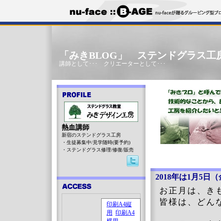
「みきBLOG」 ステンドグラス工
講師として･･･ クリエーターとして･･･
熱血講師
新宿のステンドグラス工房
・生徒募集中/見学随時(要予約)
・ステンドグラス修理/修復/販売
2018年は1月5日
お正月は、き
皆様は、どん