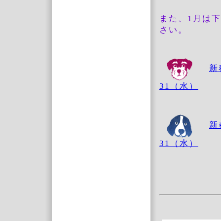
また、1月は
さい。
新
31（水）
新
31（水）