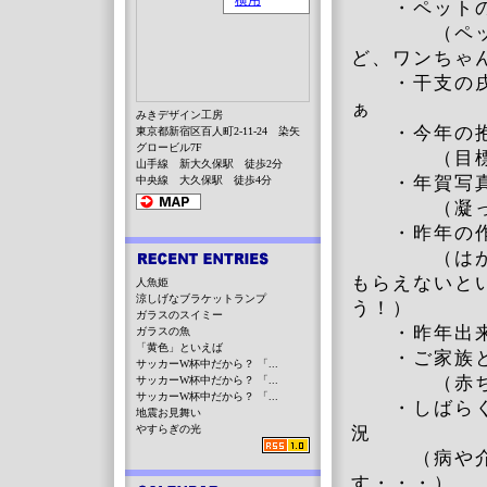
・ペットの
（ペットと
ど、ワンちゃ
・干支の戌、
ぁ
みきデザイン工房
・今年の
東京都新宿区百人町2-11-24 染矢
グロービル7F
（目標を掲
山手線 新大久保駅 徒歩2分
・年賀写真
中央線 大久保駅 徒歩4分
（凝って
・昨年の作
（はがきに
もらえないと
人魚姫
涼しげなブラケットランプ
う！）
ガラスのスイミー
・昨年出来上
ガラスの魚
「黄色」といえば
・ご家族
サッカーW杯中だから？ 「...
（赤ちゃん
サッカーW杯中だから？ 「...
サッカーW杯中だから？ 「...
・しばらく工
地震お見舞い
やすらぎの光
況
（病や介護
す・・・）