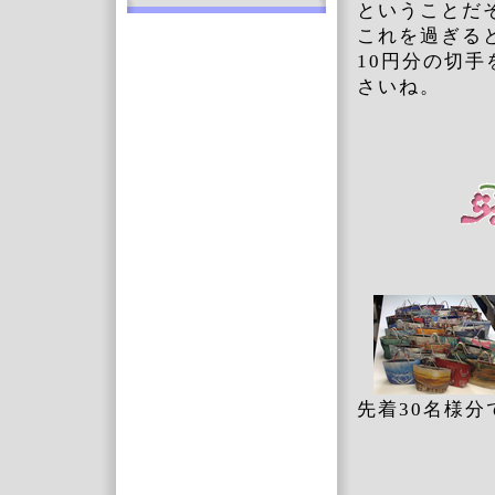
ということだ
これを過ぎる
10円分の切
さいね。
先着30名様