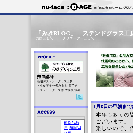
「みきBLOG」 ステンドグラス工
講師として･･･ クリエーターとして･･･
熱血講師
新宿のステンドグラス工房
・生徒募集中/見学随時(要予約)
・ステンドグラス修理/修復/販売
1月8日の早朝まで
本年も多くの
ございます。
楽しいので、