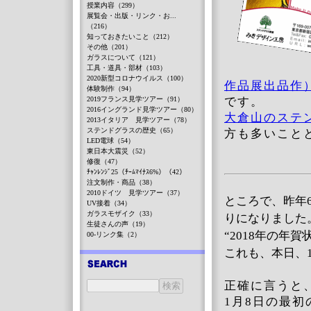
授業内容（299）
展覧会・出版・リンク・お...
（216）
知っておきたいこと（212）
その他（201）
ガラスについて（121）
工具・道具・部材（103）
2020新型コロナウイルス（100）
作品展出品作
体験制作（94）
2019フランス見学ツアー（91）
です。
2016イングランド見学ツアー（80）
大倉山のステ
2013イタリア 見学ツアー（78）
ステンドグラスの歴史（65）
方も多いこと
LED電球（54）
東日本大震災（52）
修復（47）
ﾁｬﾝﾚﾝｼﾞ25（ﾁｰﾑﾏｲﾅｽ6%）（42）
注文制作・商品（38）
2010ドイツ 見学ツアー（37）
ところで、昨年6
UV接着（34）
ガラスモザイク（33）
りになりました
生徒さんの声（19）
“2018年の年
00-リンク集（2）
これも、本日、
正確に言うと
1月8日の最