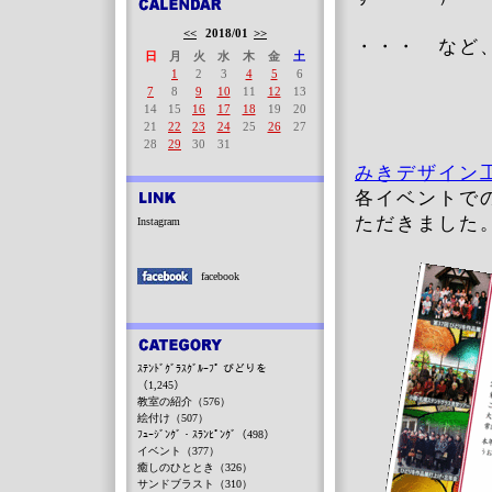
<<
2018/01
>>
・・・ など
日
月
火
水
木
金
土
1
2
3
4
5
6
7
8
9
10
11
12
13
14
15
16
17
18
19
20
21
22
23
24
25
26
27
28
29
30
31
みきデザイン工
各イベントで
ただきました
Instagram
facebook
ｽﾃﾝﾄﾞｸﾞﾗｽｸﾞﾙｰﾌﾟ びどりを
（1,245）
教室の紹介（576）
絵付け（507）
ﾌｭｰｼﾞﾝｸﾞ・ｽﾗﾝﾋﾟﾝｸﾞ（498）
イベント（377）
癒しのひととき（326）
サンドブラスト（310）