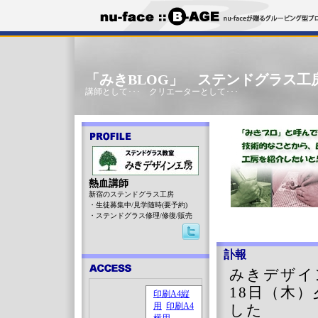
「みきBLOG」 ステンドグラス工
講師として･･･ クリエーターとして･･･
熱血講師
新宿のステンドグラス工房
・生徒募集中/見学随時(要予約)
・ステンドグラス修理/修復/販売
訃報
みきデザイ
18
日（木）
した