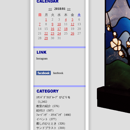
<<
2018/01
>>
日
月
火
水
木
金
土
1
2
3
4
5
6
7
8
9
10
11
12
13
14
15
16
17
18
19
20
21
22
23
24
25
26
27
28
29
30
31
Instagram
facebook
ｽﾃﾝﾄﾞｸﾞﾗｽｸﾞﾙｰﾌﾟ びどりを
（1,245）
教室の紹介（576）
絵付け（507）
ﾌｭｰｼﾞﾝｸﾞ・ｽﾗﾝﾋﾟﾝｸﾞ（498）
イベント（377）
癒しのひととき（326）
サンドブラスト（310）