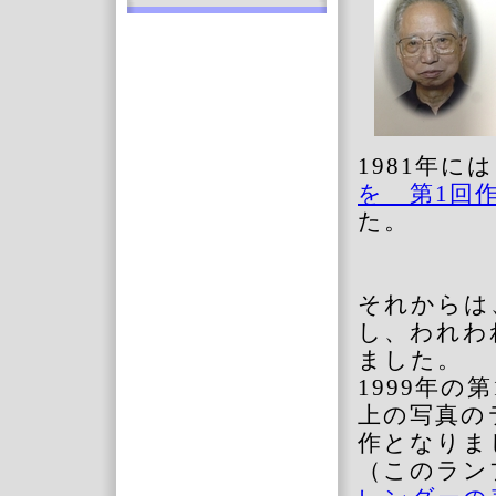
1981
年には
を 第
1
回
た。
それからは
し、われわ
ました。
1999
年の第
上の写真の
作となりま
（このラン