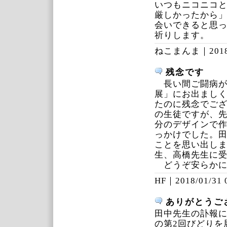
いつもニコニコ
厳しかったから
会いできると思
祈りします。
ねこまんま｜
201
残念です
長い間ご闘病が
展」にお出まし
たのに残念でご
の生徒ですが、
分のデザインで
っかけでした。
ことを思い出し
生、高橋先生に
どうぞ安らかに
HF｜
2018/01/31 
ありがとうご
田中先生の訃報
の第2回びどりを