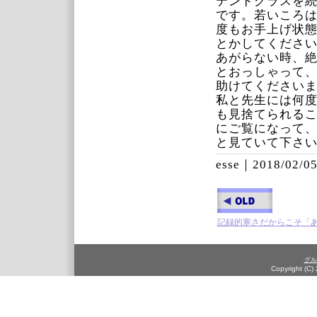
テンドグラスを
です。若いころ
度もお手上げ状
とかしてくださ
あがらない時、
とおっしゃって
助けてください
私と先生には何
も見捨てられる
にご覧になって
と見ていて下さ
esse｜
2018/02/05
記録的寒さだからこそ「
グル
Copyright (C)