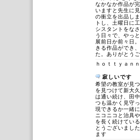
なかなか作品が
いますと先生に見
の衝立を出品し
トし、土曜日に
シスタントをな
う日々で、やっ
展前日か前々日
きる作品ができ
た。ありがとう
ｈｏｔｔｙａｎ
寂しいです
希望の教室が見
を見つけて新大
は通い続け、田
つも温かく見守
現できるか一緒
ニコニコと治具
を長く続けてい
とうございまし
ます