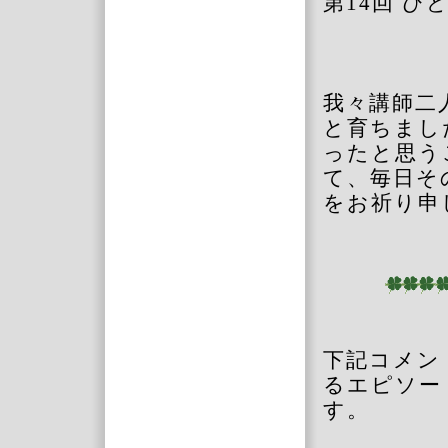
第14回 
我々講師二
と育ちまし
ったと思う
て、毎日そ
をお祈り申
下記コメン
るエピソー
す。