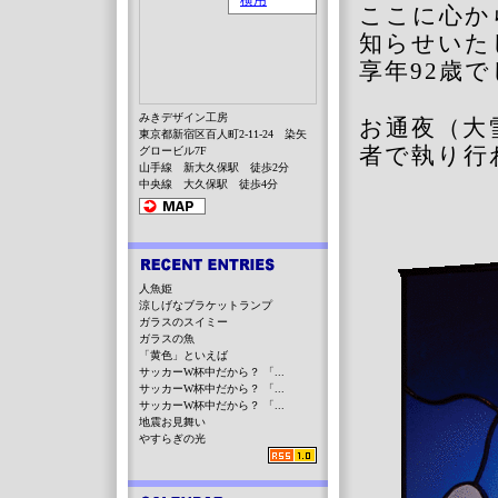
ここに心か
知らせいた
享年
92
歳で
みきデザイン工房
お通夜（大
東京都新宿区百人町2-11-24 染矢
者で執り行
グロービル7F
山手線 新大久保駅 徒歩2分
中央線 大久保駅 徒歩4分
人魚姫
涼しげなブラケットランプ
ガラスのスイミー
ガラスの魚
「黄色」といえば
サッカーW杯中だから？ 「...
サッカーW杯中だから？ 「...
サッカーW杯中だから？ 「...
地震お見舞い
やすらぎの光