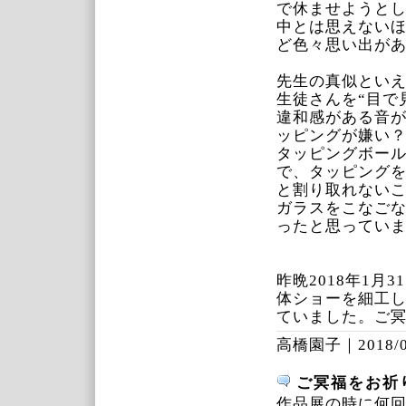
で休ませようと
中とは思えない
ど色々思い出が
先生の真似とい
生徒さんを“目で
違和感がある音
ッピングが嫌い
タッピングボー
で、タッピング
と割り取れない
ガラスをこなご
ったと思ってい
昨晩2018年1
体ショーを細工
ていました。ご
高橋園子｜
2018/
ご冥福をお祈
作品展の時に何