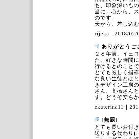
も、印象深いもの
当に、心から、
のです。
天から、差し込
rijeka｜
2018/02/
ありがとうご
２８年前、イェ
た。好きな時間
行けるとのこと
とても厳しく指
な良い生徒とは
きデザイン工房
さん、高橋さん
す。どうぞ安ら
ekaterina11｜
201
[無題]
とても長いお付
送りする代わり