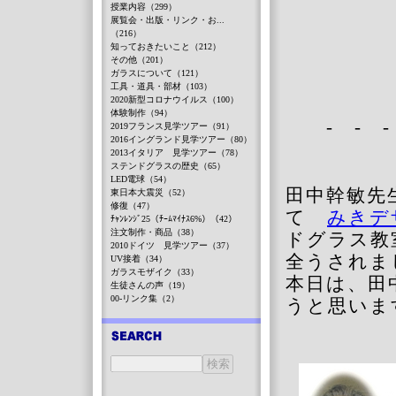
授業内容（299）
展覧会・出版・リンク・お...
（216）
知っておきたいこと（212）
その他（201）
ガラスについて（121）
工具・道具・部材（103）
2020新型コロナウイルス（100）
体験制作（94）
- - -
2019フランス見学ツアー（91）
2016イングランド見学ツアー（80）
2013イタリア 見学ツアー（78）
ステンドグラスの歴史（65）
LED電球（54）
田中幹敏先
東日本大震災（52）
修復（47）
て
みきデ
ﾁｬﾝﾚﾝｼﾞ25（ﾁｰﾑﾏｲﾅｽ6%）（42）
注文制作・商品（38）
ドグラス教
2010ドイツ 見学ツアー（37）
全うされま
UV接着（34）
ガラスモザイク（33）
本日は、田
生徒さんの声（19）
00-リンク集（2）
うと思いま