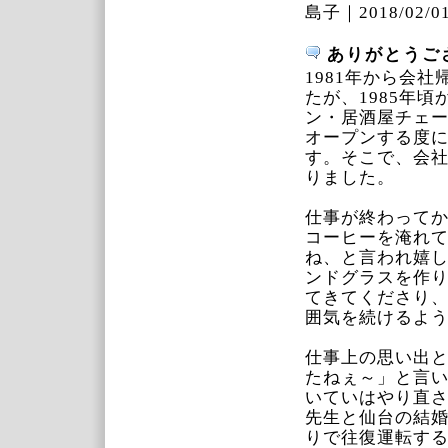
島子｜
2018/02/01
ありがとうご
1981年から会
たが、1985年
ン・居酒屋チェー
オープンする度
す。そこで、会社
りました。
仕事が終わって
コーヒーを淹れて
ね、と言われ嬉
ンドグラスを作
てきてくださり
囲気を続けるよ
仕事上の思い出
たねぇ～」と言
いていはやり直
先生と仙台の結
りで往復運転す