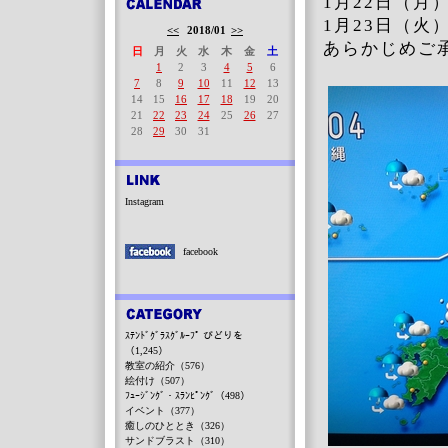
1月22日（月
1月23日（
<<
2018/01
>>
あらかじめご
日
月
火
水
木
金
土
1
2
3
4
5
6
7
8
9
10
11
12
13
14
15
16
17
18
19
20
21
22
23
24
25
26
27
28
29
30
31
Instagram
facebook
ｽﾃﾝﾄﾞｸﾞﾗｽｸﾞﾙｰﾌﾟ びどりを
（1,245）
教室の紹介（576）
絵付け（507）
ﾌｭｰｼﾞﾝｸﾞ・ｽﾗﾝﾋﾟﾝｸﾞ（498）
イベント（377）
癒しのひととき（326）
サンドブラスト（310）