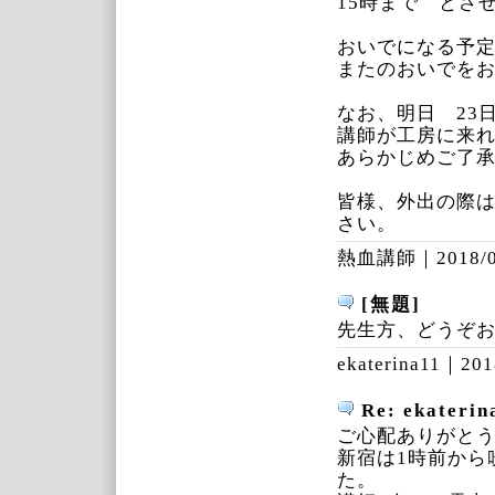
15時まで と
おいでになる予
またのおいでを
なお、明日 23
講師が工房に来
あらかじめご了
皆様、外出の際
さい。
熱血講師｜
2018/
[無題]
先生方、どうぞ
ekaterina11｜
201
Re: ekater
ご心配ありがと
新宿は1時前から
た。