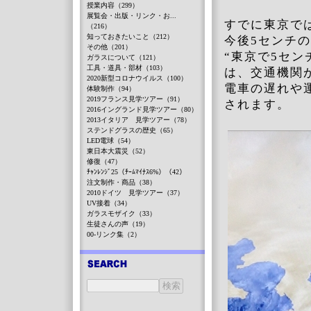
授業内容（299）
展覧会・出版・リンク・お...
すでに東京で
（216）
知っておきたいこと（212）
今後5センチ
その他（201）
“東京で5セン
ガラスについて（121）
工具・道具・部材（103）
は、交通機関
2020新型コロナウイルス（100）
電車の遅れや
体験制作（94）
2019フランス見学ツアー（91）
されます。
2016イングランド見学ツアー（80）
2013イタリア 見学ツアー（78）
ステンドグラスの歴史（65）
LED電球（54）
東日本大震災（52）
修復（47）
ﾁｬﾝﾚﾝｼﾞ25（ﾁｰﾑﾏｲﾅｽ6%）（42）
注文制作・商品（38）
2010ドイツ 見学ツアー（37）
UV接着（34）
ガラスモザイク（33）
生徒さんの声（19）
00-リンク集（2）