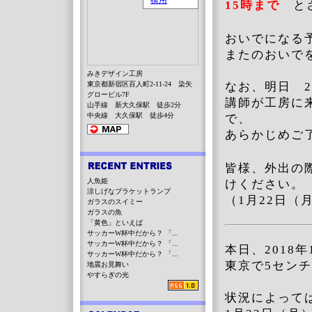
15時まで
とさ
おいでになる
またのおいで
みきデザイン工房
東京都新宿区百人町2-11-24 染矢
なお、明日 
グロービル7F
講師が工房に
山手線 新大久保駅 徒歩2分
中央線 大久保駅 徒歩4分
で、
あらかじめご
皆様、外出の
人魚姫
けください。
涼しげなブラケットランプ
（1月22日（月
ガラスのスイミー
ガラスの魚
「黄色」といえば
サッカーW杯中だから？ 「...
サッカーW杯中だから？ 「...
本日、2018
サッカーW杯中だから？ 「...
東京で5セン
地震お見舞い
やすらぎの光
状況によって