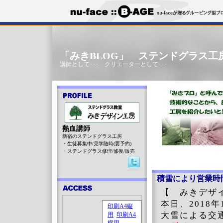
「みきBLOG」 ステンドグラス工
講師として･･･ クリエーターとして･･･
熱血講師
新宿のステンドグラス工房
・生徒募集中/見学随時(要予約)
・ステンドグラス修理/修復/販売
積雪により営業時
【 みきデザ
本日、2018
大雪による交