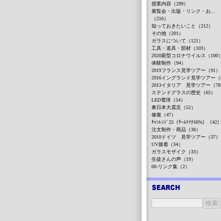
授業内容（299）
展覧会・出版・リンク・お...
（216）
知っておきたいこと（212）
その他（201）
ガラスについて（121）
工具・道具・部材（103）
2020新型コロナウイルス（100
体験制作（94）
2019フランス見学ツアー（91）
2016イングランド見学ツアー（
2013イタリア 見学ツアー（7
ステンドグラスの歴史（65）
LED電球（54）
東日本大震災（52）
修復（47）
ﾁｬﾝﾚﾝｼﾞ25（ﾁｰﾑﾏｲﾅｽ6%）（42
注文制作・商品（38）
2010ドイツ 見学ツアー（37）
UV接着（34）
ガラスモザイク（33）
生徒さんの声（19）
00-リンク集（2）