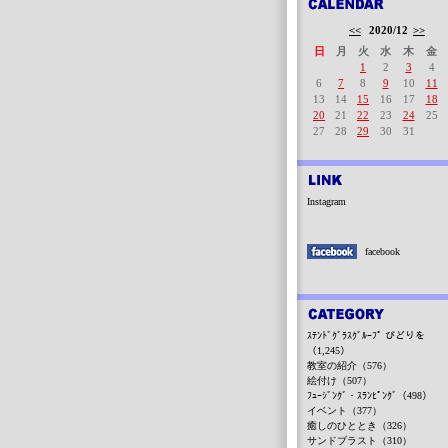
<<
2020/12
>>
日
月
火
水
木
金
1
2
3
4
6
7
8
9
10
11
13
14
15
16
17
18
20
21
22
23
24
25
27
28
29
30
31
Instagram
facebook
ｽﾃﾝﾄﾞｸﾞﾗｽｸﾞﾙｰﾌﾟ びどりを
（1,245）
教室の紹介（576）
絵付け（507）
ﾌｭｰｼﾞﾝｸﾞ・ｽﾗﾝﾋﾟﾝｸﾞ（498）
イベント（377）
癒しのひととき（326）
サンドブラスト（310）