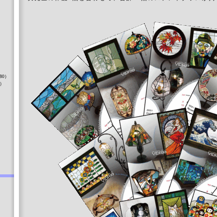
）
80）
8）
）