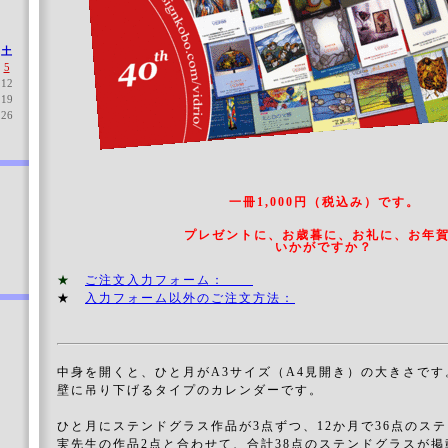
土
5
12
19
26
一冊1,000円（税込み）です。
プレゼントに、お歳暮に、お礼に、お年
いかがですか？
★
ご注文入力フォーム：
★
入力フォーム以外のご注文方法：
中身を開くと、ひと月がA3サイズ（A4見開き）の大きさです
壁に吊り下げるタイプのカレンダーです。
ひと月にステンドグラス作品が3点ずつ、12か月で36点のス
実先生の作品2点と合わせて、合計38点のステンドグラスが