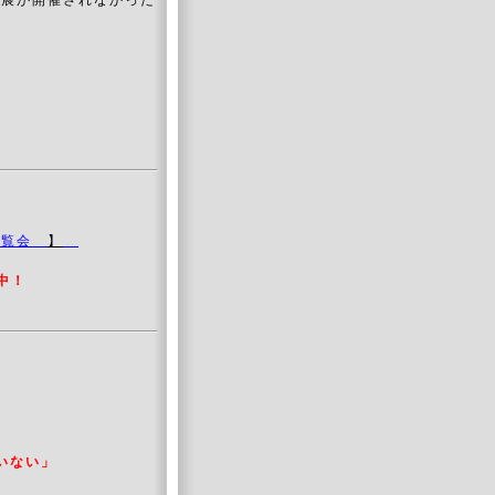
品展が開催されなかった
ス展覧会
】
信中！
いない」