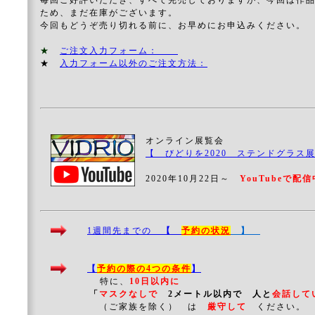
毎回ご好評いただき、すべて完売しておりますが、今回は作
ため、まだ在庫がございます。
今回もどうぞ売り切れる前に、お早めにお申込みください。
★
ご注文入力フォーム：
★
入力フォーム以外のご注文方法：
オンライン展覧会
【 びどりを2020 ステンドグラ
2020年10月22日～
YouTubeで配
1週間先までの
【
予約の状況
】
【
予約の際の4つの条件
】
特に、
10日以内に
「
マスクなしで
2メートル以内で 人と
会話して
（ご家族を除く） は
厳守して
ください。