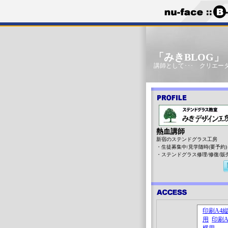
「みきBLOG
講師として･･･ クリエータ
熱血講師
新宿のステンドグラス工房
・生徒募集中/見学随時(要予約)
・ステンドグラス修理/修復/販