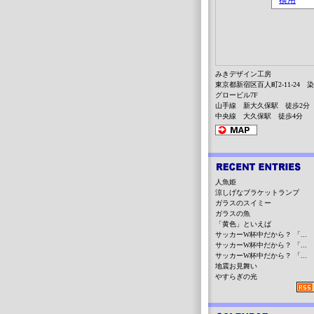
みきデザイン工房
東京都新宿区百人町2-11-24 
グロービル7F
山手線 新大久保駅 徒歩2分
中央線 大久保駅 徒歩4分
人魚姫
涼しげなブラケットランプ
ガラスのスイミー
ガラスの魚
「黄色」といえば
サッカーW杯中だから？ 「...
サッカーW杯中だから？ 「...
サッカーW杯中だから？ 「...
地震お見舞い
やすらぎの光