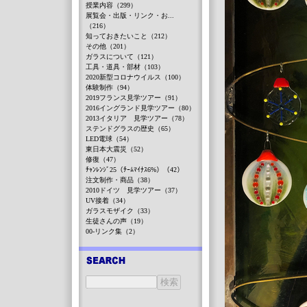
授業内容（299）
展覧会・出版・リンク・お...
（216）
知っておきたいこと（212）
その他（201）
ガラスについて（121）
工具・道具・部材（103）
2020新型コロナウイルス（100）
体験制作（94）
2019フランス見学ツアー（91）
2016イングランド見学ツアー（80）
2013イタリア 見学ツアー（78）
ステンドグラスの歴史（65）
LED電球（54）
東日本大震災（52）
修復（47）
ﾁｬﾝﾚﾝｼﾞ25（ﾁｰﾑﾏｲﾅｽ6%）（42）
注文制作・商品（38）
2010ドイツ 見学ツアー（37）
UV接着（34）
ガラスモザイク（33）
生徒さんの声（19）
00-リンク集（2）