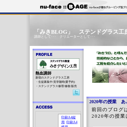
「みきBLOG」 ステンドグラス工
講師として･･･ クリエーターとして･･･
熱血講師
新宿のステンドグラス工房
・生徒募集中/見学随時(要予約)
・ステンドグラス修理/修復/販売
2020年の授業 あ
前回のブログ
2020年の授