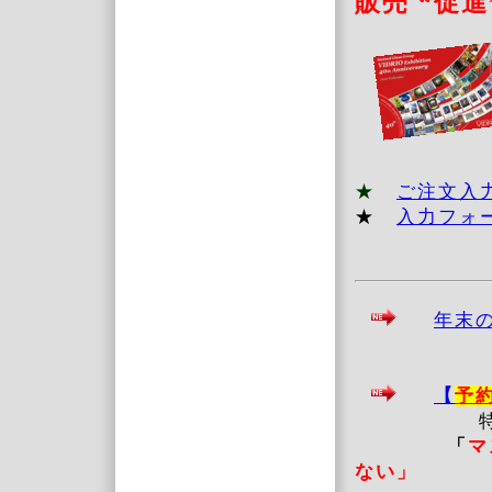
販売 “促進
★
ご注文
★
入力フォ
年末
【
予
特に
「
ない」