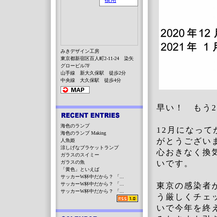
みきデザイン工房
東京都新宿区百人町2-11-24 染矢
グロービル7F
山手線 新大久保駅 徒歩2分
中央線 大久保駅 徒歩4分
早い！ もう2
海色のランプ
12月になっ
海色のランプ Making
がとうござい
人魚姫
涼しげなブラケットランプ
心おきなく換
ガラスのスイミー
いです。
ガラスの魚
「黄色」といえば
サッカーW杯中だから？ 「...
サッカーW杯中だから？ 「...
東京の感染者
サッカーW杯中だから？ 「...
う厳しくチェ
いで今年を終