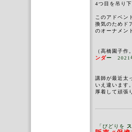
4つ目を吊り下
このアドベン
換気のためド
のオーナメン
（高橋園子作
ンダ
ー
202
講師が最近太
いえ違います
厚着して頑張
「びどりを