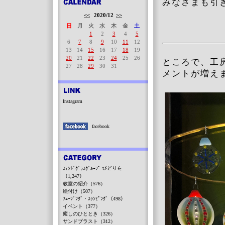
みなさまも引
<<
2020/12
>>
日
月
火
水
木
金
土
1
2
3
4
5
6
7
8
9
10
11
12
13
14
15
16
17
18
19
20
21
22
23
24
25
26
ところで、工
27
28
29
30
31
メントが増え
Instagram
facebook
ｽﾃﾝﾄﾞｸﾞﾗｽｸﾞﾙｰﾌﾟ びどりを
（1,247）
教室の紹介（576）
絵付け（507）
ﾌｭｰｼﾞﾝｸﾞ・ｽﾗﾝﾋﾟﾝｸﾞ（498）
イベント（377）
癒しのひととき（326）
サンドブラスト（312）