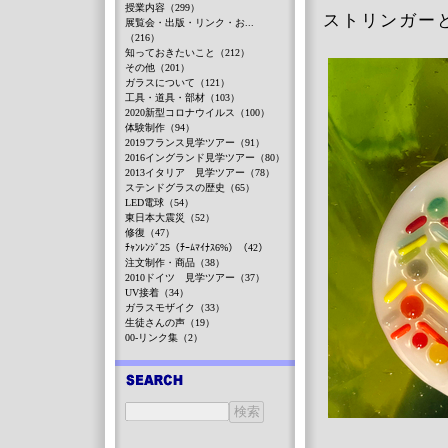
授業内容（299）
ストリンガー
展覧会・出版・リンク・お...
（216）
知っておきたいこと（212）
その他（201）
ガラスについて（121）
工具・道具・部材（103）
2020新型コロナウイルス（100）
体験制作（94）
2019フランス見学ツアー（91）
2016イングランド見学ツアー（80）
2013イタリア 見学ツアー（78）
ステンドグラスの歴史（65）
LED電球（54）
東日本大震災（52）
修復（47）
ﾁｬﾝﾚﾝｼﾞ25（ﾁｰﾑﾏｲﾅｽ6%）（42）
注文制作・商品（38）
2010ドイツ 見学ツアー（37）
UV接着（34）
ガラスモザイク（33）
生徒さんの声（19）
00-リンク集（2）