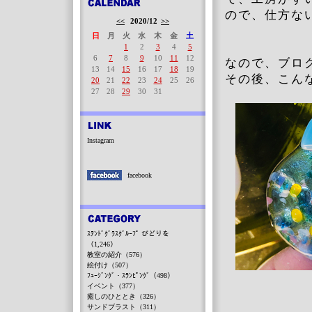
ので、仕方な
<<
2020/12
>>
日
月
火
水
木
金
土
1
2
3
4
5
6
7
8
9
10
11
12
なので、ブロ
13
14
15
16
17
18
19
その後、こん
20
21
22
23
24
25
26
27
28
29
30
31
Instagram
facebook
ｽﾃﾝﾄﾞｸﾞﾗｽｸﾞﾙｰﾌﾟ びどりを
（1,246）
教室の紹介（576）
絵付け（507）
ﾌｭｰｼﾞﾝｸﾞ・ｽﾗﾝﾋﾟﾝｸﾞ（498）
イベント（377）
癒しのひととき（326）
サンドブラスト（311）