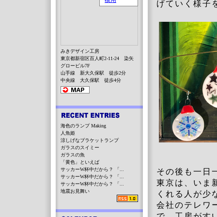
げていく様子
みきデザイン工房
東京都新宿区百人町2-11-24 染矢
グロービル7F
山手線 新大久保駅 徒歩2分
中央線 大久保駅 徒歩4分
海色のランプ Making
人魚姫
涼しげなブラケットランプ
ガラスのスイミー
ガラスの魚
「黄色」といえば
サッカーW杯中だから？ 「...
その後も一日
サッカーW杯中だから？ 「...
東京は、いま
サッカーW杯中だから？ 「...
地震お見舞い
くれる人が少
会社のテレワ
で、工房がす