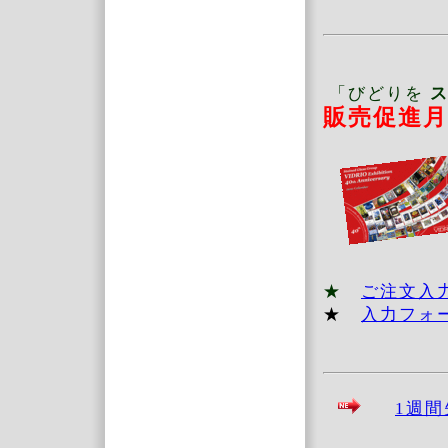
「びどりを
販売促進
★
ご注文
★
入力フォ
1週