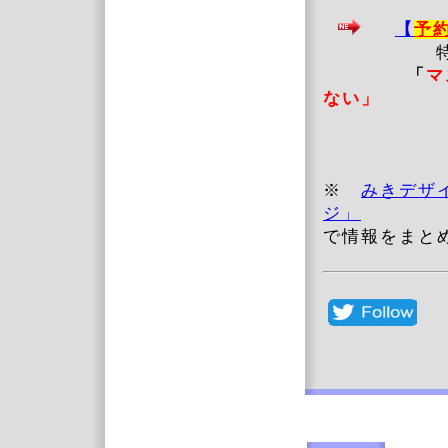
【
予
特に
「
ない」
※
みきデザ
ジ」
で情報をまと