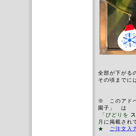
全部が下がるの
その頃までに
※ このアドベ
園子」 は
「びどりを
月
に掲載され
★
ご注文