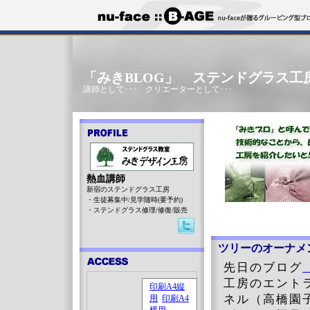
「みきBLOG」 ステンドグラス工
講師として･･･ クリエーターとして･･･
熱血講師
新宿のステンドグラス工房
・生徒募集中/見学随時(要予約)
・ステンドグラス修理/修復/販売
ツリーのオーナメ
先日のブログ
工房のエント
ネル（高橋園子