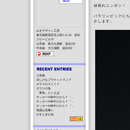
頑張れニッポン！
パラリンピックに
介します。
みきデザイン工房
東京都新宿区百人町2-11-24 染矢
グロービル7F
山手線 新大久保駅 徒歩2分
中央線 大久保駅 徒歩4分
人魚姫
涼しげなブラケットランプ
ガラスのスイミー
ガラスの魚
「黄色」といえば
サッカーW杯中だから？ 「...
サッカーW杯中だから？ 「...
サッカーW杯中だから？ 「...
地震お見舞い
やすらぎの光