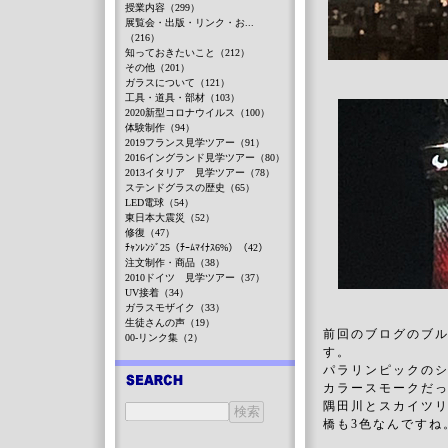
授業内容（299）
展覧会・出版・リンク・お...
（216）
知っておきたいこと（212）
その他（201）
ガラスについて（121）
工具・道具・部材（103）
2020新型コロナウイルス（100）
体験制作（94）
2019フランス見学ツアー（91）
2016イングランド見学ツアー（80）
2013イタリア 見学ツアー（78）
ステンドグラスの歴史（65）
LED電球（54）
東日本大震災（52）
修復（47）
ﾁｬﾝﾚﾝｼﾞ25（ﾁｰﾑﾏｲﾅｽ6%）（42）
注文制作・商品（38）
2010ドイツ 見学ツアー（37）
UV接着（34）
ガラスモザイク（33）
生徒さんの声（19）
前回のブログのブル
00-リンク集（2）
す。
パラリンピックのシ
カラースモークだ
隅田川とスカイツ
橋も3色なんですね