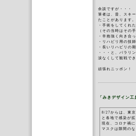
余談ですが・・・
筆者は、昔、スキー
たことがあります。
・手術をしてくれ
（その当時はその
・辛抱強く向き合ってく
・リハビリ用の技
・長いリハビリの
・・・と、パラリ
涙なくして観戦で
頑張れニッポン！
「みきデザイン工
8/27からは、
と各地で感染が拡
現在、コロナ禍に
マスクは隙間のな