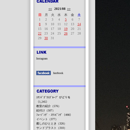
<<
2021/08
>>
日
月
火
水
木
金
土
1
2
3
4
5
6
7
8
9
10
11
12
13
14
15
16
17
18
19
20
21
22
23
24
25
26
27
28
29
30
31
Instagram
facebook
ｽﾃﾝﾄﾞｸﾞﾗｽｸﾞﾙｰﾌﾟ びどりを
（1,245）
教室の紹介（576）
絵付け（507）
ﾌｭｰｼﾞﾝｸﾞ・ｽﾗﾝﾋﾟﾝｸﾞ（498）
イベント（377）
癒しのひととき（326）
サンドブラスト（310）