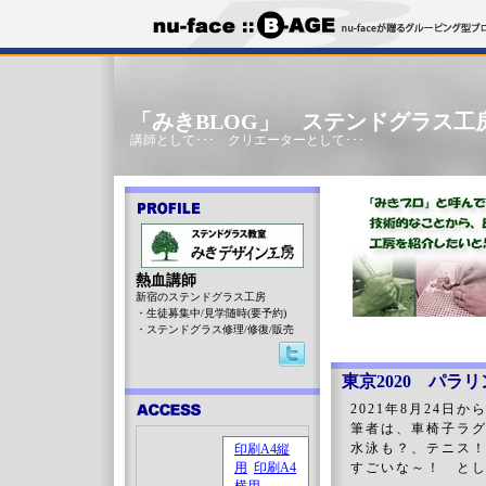
「みきBLOG」 ステンドグラス工
講師として･･･ クリエーターとして･･･
熱血講師
新宿のステンドグラス工房
・生徒募集中/見学随時(要予約)
・ステンドグラス修理/修復/販売
東京2020 パラ
2021年8月24日
筆者は、車椅子ラ
水泳も？、テニス
すごいな～！ と