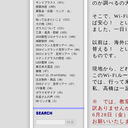
のか調べるの
サンドブラスト（311）
授業内容（299）
展覧会・出版・リンク・お...
そこで、Wi-
（216）
知っておきたいこと（212）
ば安心！ と
その他（201）
ガラスについて（121）
ました。一日
工具・道具・部材（103）
2020新型コロナウイルス（100）
体験制作（94）
以前は、海外
2019フランス見学ツアー（91）
替える！ と
2016イングランド見学ツアー（80）
2013イタリア 見学ツアー（78）
ものです。
ステンドグラスの歴史（65）
LED電球（54）
東日本大震災（52）
現地から、ど
修復（47）
このWi-Fi
ﾁｬﾝﾚﾝｼﾞ25（ﾁｰﾑﾏｲﾅｽ6%）（42）
注文制作・商品（38）
では、行って
2010ドイツ 見学ツアー（37）
私、高橋は一
UV接着（34）
ガラスモザイク（33）
生徒さんの声（19）
※ では、教
00-リンク集（2）
訳ありません
6月28日（
お願いいたし