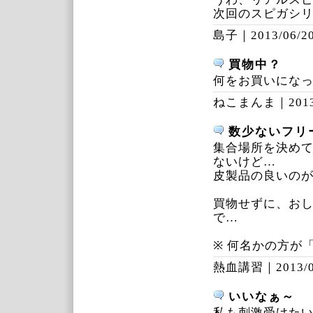
次回のスピガシ
島子｜
2013/06/20
買物中？
何をお買いにな
ねこまんま｜
201
数少ないフリ
集合場所を決め
ないけど…
皮製品の良いの
買物せずに、お
で…
※ 何名かの方が
熱血講習｜
2013/
いいなぁ～
私も刺激受けた