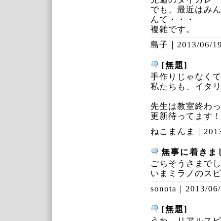
でも、最近はみ
んて・・・
複雑です。
島子｜
2013/06/19
[無題]
手作りじゃなく
私たちも、イタ
先生は教室終わ
更新待ってます
ねこまんま｜
201
無事に着きま
ごちそうさまで
いまミラノのス
sonota｜
2013/06/
[無題]
うわ、リアルス