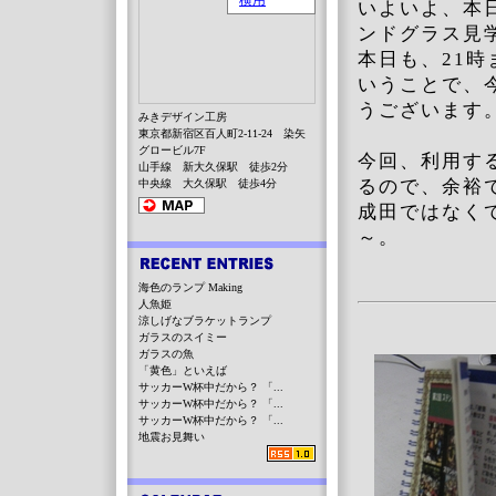
いよいよ、本
ンドグラス見
本日も、21
いうことで、
うございます
みきデザイン工房
東京都新宿区百人町2-11-24 染矢
グロービル7F
今回、利用す
山手線 新大久保駅 徒歩2分
るので、余裕
中央線 大久保駅 徒歩4分
成田ではなく
～。
海色のランプ Making
人魚姫
涼しげなブラケットランプ
ガラスのスイミー
ガラスの魚
「黄色」といえば
サッカーW杯中だから？ 「...
サッカーW杯中だから？ 「...
サッカーW杯中だから？ 「...
地震お見舞い