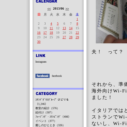
<<
2013/06
>>
日
月
火
水
木
金
土
1
2
3
4
5
6
7
8
9
10
11
12
13
14
15
16
17
18
19
20
21
22
23
24
25
26
27
28
29
30
夫！ って？
Instagram
facebook
それから、準
海外向けWi-
ました！
ｽﾃﾝﾄﾞｸﾞﾗｽｸﾞﾙｰﾌﾟ びどりを
（1,246）
教室の紹介（576）
イタリアでは
絵付け（507）
ストランでWi
ﾌｭｰｼﾞﾝｸﾞ・ｽﾗﾝﾋﾟﾝｸﾞ（498）
イベント（377）
ないし、Wi-
癒しのひととき（326）