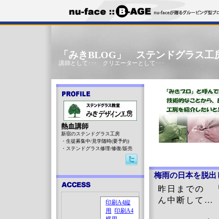
「みきBLOG」 ステンドグラス工
講師として･･･ クリエーターとして･･･
熱血講師
新宿のステンドグラス工房
・生徒募集中/見学随時(要予約)
・ステンドグラス修理/修復/販売
梅雨の日本を脱出
昨日までの 
ん中断して…