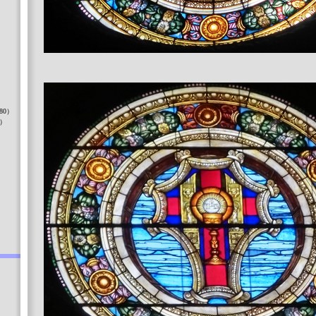
）
80）
8）
）