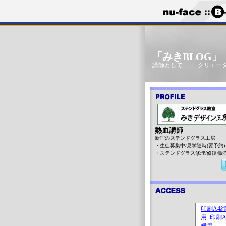
「みきBLOG
講師として･･･ クリエータ
熱血講師
新宿のステンドグラス工房
・生徒募集中/見学随時(要予約)
・ステンドグラス修理/修復/販