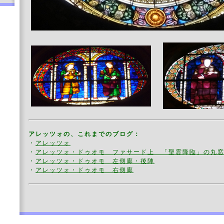
アレッツォの、これまでのブログ：
・
アレッツォ
・
アレッツォ・ドゥオモ
ファサード上 「聖霊降臨」の丸
・
アレッツォ・ドゥオモ 左側廊・後陣
・
アレッツォ・ドゥオモ 右側廊