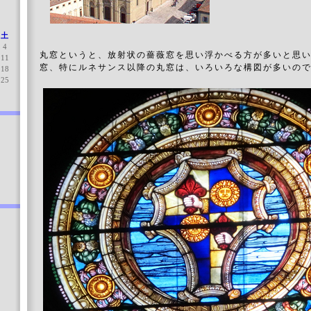
土
4
丸窓というと、放射状の薔薇窓を思い浮かべる方が多いと思
11
窓、特にルネサンス以降の丸窓は、いろいろな構図が多いの
18
25