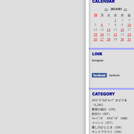
<<
2014/01
>>
日
月
火
水
木
金
1
2
3
5
6
7
8
9
10
12
13
14
15
16
17
19
20
21
22
23
24
26
27
28
29
30
31
Instagram
facebook
ｽﾃﾝﾄﾞｸﾞﾗｽｸﾞﾙｰﾌﾟ びどりを
（1,245）
教室の紹介（576）
絵付け（507）
ﾌｭｰｼﾞﾝｸﾞ・ｽﾗﾝﾋﾟﾝｸﾞ（498）
イベント（377）
癒しのひととき（326）
サンドブラスト（310）