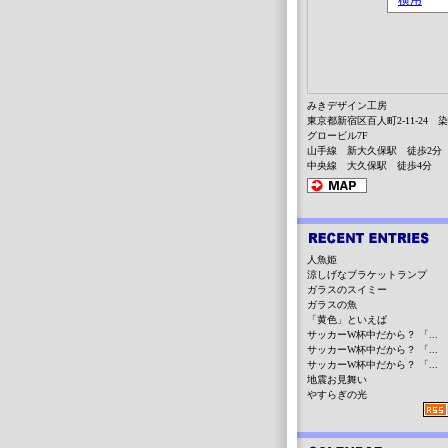
みきデザイン工房
東京都新宿区百人町2-11-24 
グロービル7F
山手線 新大久保駅 徒歩2分
中央線 大久保駅 徒歩4分
人魚姫
涼しげなブラケットランプ
ガラスのスイミー
ガラスの魚
「黄色」といえば
サッカーW杯中だから？ 「...
サッカーW杯中だから？ 「...
サッカーW杯中だから？ 「...
地震お見舞い
やすらぎの光