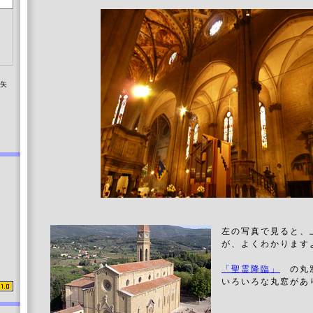
染矢
左の写真で見ると、
が、よくわかります
「聖霊降臨」
の丸窓
いろいろな丸窓があ