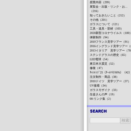
授業内容（299）
展覧会・出版・リンク・お...
（216）
知っておきたいこと（212）
その他（201）
ガラスについて（121）
工具・道具・部材（103）
2020新型コロナウイルス（100
体験制作（94）
2019フランス見学ツアー（91）
2016イングランド見学ツアー（
2013イタリア 見学ツアー（7
ステンドグラスの歴史（65）
LED電球（54）
東日本大震災（52）
修復（47）
ﾁｬﾝﾚﾝｼﾞ25（ﾁｰﾑﾏｲﾅｽ6%）（42
注文制作・商品（38）
2010ドイツ 見学ツアー（37）
UV接着（34）
ガラスモザイク（33）
生徒さんの声（19）
00-リンク集（2）