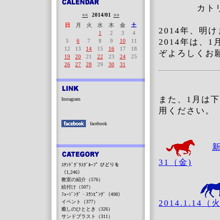
カト
<<
2014/01
>>
日
月
火
水
木
金
土
2014年、明
1
2
3
4
2014年は、
5
6
7
8
9
10
11
12
13
14
15
16
17
18
ぞよろしくお
19
20
21
22
23
24
25
26
27
28
29
30
31
また、1月は
Instagram
用ください。
facebook
新
31（金)
ｽﾃﾝﾄﾞｸﾞﾗｽｸﾞﾙｰﾌﾟ びどりを
（1,246）
教室の紹介（576）
絵付け（507）
ﾌｭｰｼﾞﾝｸﾞ・ｽﾗﾝﾋﾟﾝｸﾞ（498）
2014.1.14
イベント（377）
癒しのひととき（326）
サンドブラスト（311）