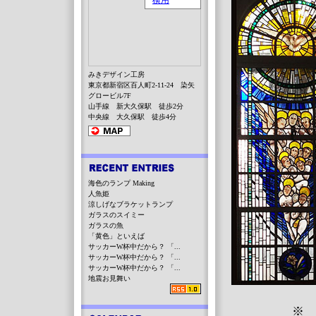
みきデザイン工房
東京都新宿区百人町2-11-24 染矢
グロービル7F
山手線 新大久保駅 徒歩2分
中央線 大久保駅 徒歩4分
海色のランプ Making
人魚姫
涼しげなブラケットランプ
ガラスのスイミー
ガラスの魚
「黄色」といえば
サッカーW杯中だから？ 「...
サッカーW杯中だから？ 「...
サッカーW杯中だから？ 「...
地震お見舞い
※