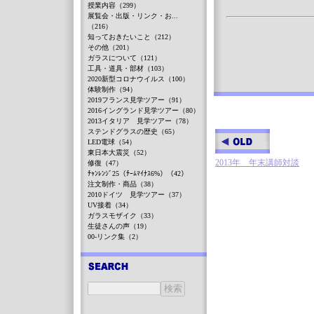
授業内容（299）
展覧会・出版・リンク・お...
（216）
知っておきたいこと（212）
その他（201）
ガラスについて（121）
工具・道具・部材（103）
2020新型コロナウイルス（100）
体験制作（94）
2019フランス見学ツアー（91）
2016イングランド見学ツアー（80）
2013イタリア 見学ツアー（78）
ステンドグラスの歴史（65）
LED電球（54）
東日本大震災（52）
2013年 年末講師対談
修復（47）
ﾁｬﾝﾚﾝｼﾞ25（ﾁｰﾑﾏｲﾅｽ6%）（42）
注文制作・商品（38）
2010ドイツ 見学ツアー（37）
UV接着（34）
ガラスモザイク（33）
生徒さんの声（19）
00-リンク集（2）