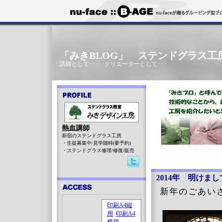
「みきBLOG」 ステンドグラス工
講師として･･･ クリエーターとして･･･
熱血講師
新宿のステンドグラス工房
・生徒募集中/見学随時(要予約)
・ステンドグラス修理/修復/販売
2014年 明けま
新年のごあい