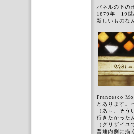
パネルの下の
1879年。19
新しいものな
Francesco Mo
とあります。
（あ～、そう
行きたかった
（グリザイユ
普通内側に描