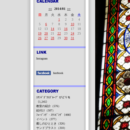
<<
2014/01
>>
日
月
火
水
木
金
土
1
2
3
4
5
6
7
8
9
10
11
12
13
14
15
16
17
18
19
20
21
22
23
24
25
26
27
28
29
30
31
Instagram
facebook
ｽﾃﾝﾄﾞｸﾞﾗｽｸﾞﾙｰﾌﾟ びどりを
（1,245）
教室の紹介（576）
絵付け（507）
ﾌｭｰｼﾞﾝｸﾞ・ｽﾗﾝﾋﾟﾝｸﾞ（498）
イベント（377）
癒しのひととき（326）
サンドブラスト（310）