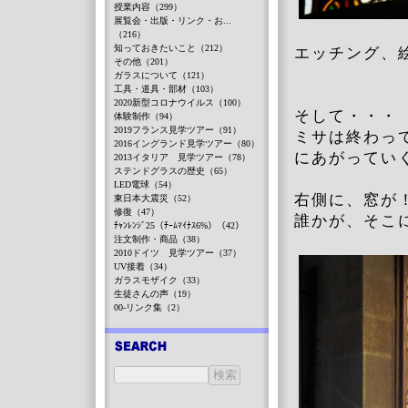
授業内容（299）
展覧会・出版・リンク・お...
（216）
知っておきたいこと（212）
エッチング、
その他（201）
ガラスについて（121）
工具・道具・部材（103）
2020新型コロナウイルス（100）
そして・・・
体験制作（94）
2019フランス見学ツアー（91）
ミサは終わっ
2016イングランド見学ツアー（80）
にあがってい
2013イタリア 見学ツアー（78）
ステンドグラスの歴史（65）
LED電球（54）
右側に、窓が
東日本大震災（52）
修復（47）
誰かが、そこ
ﾁｬﾝﾚﾝｼﾞ25（ﾁｰﾑﾏｲﾅｽ6%）（42）
注文制作・商品（38）
2010ドイツ 見学ツアー（37）
UV接着（34）
ガラスモザイク（33）
生徒さんの声（19）
00-リンク集（2）