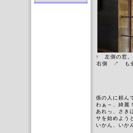
↑ 左側の
右側 ↗ も
係の人に頼ん
わぁ～、綺麗
あれっ、さき
サを始めよう
いかん、いか