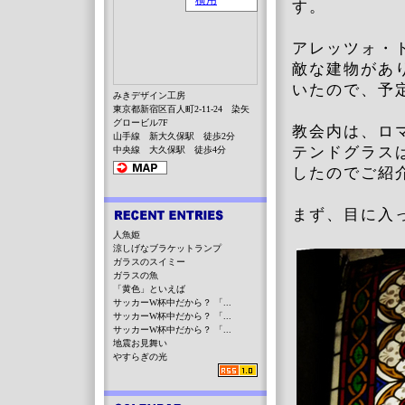
す。
アレッツォ・
敵な建物があ
いたので、予
みきデザイン工房
東京都新宿区百人町2-11-24 染矢
グロービル7F
教会内は、ロ
山手線 新大久保駅 徒歩2分
テンドグラス
中央線 大久保駅 徒歩4分
したのでご紹
まず、目に入
人魚姫
涼しげなブラケットランプ
ガラスのスイミー
ガラスの魚
「黄色」といえば
サッカーW杯中だから？ 「...
サッカーW杯中だから？ 「...
サッカーW杯中だから？ 「...
地震お見舞い
やすらぎの光