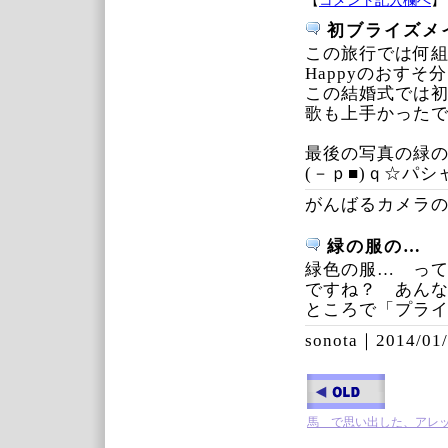
【
コメント記入欄へ
】
初ブライズメ
この旅行では何
Happyのおすそ分
この結婚式では
歌も上手かったで
最後の写真の緑
(－ｐ■)ｑ☆パ
がんばるカメラ
緑の服の…
緑色の服… って
ですね？ あん
ところで「プラ
sonota｜
2014/01/
馬 で思い出した、アレ