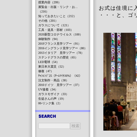
授業内容（299）
展覧会・出版・リンク・お...
お式は佳境に
（216）
・・・と、ゴ
知っておきたいこと（212）
その他（201）
ガラスについて（121）
工具・道具・部材（103）
2020新型コロナウイルス（100）
体験制作（94）
2019フランス見学ツアー（91）
2016イングランド見学ツアー（80）
2013イタリア 見学ツアー（78）
ステンドグラスの歴史（65）
LED電球（54）
東日本大震災（52）
修復（47）
ﾁｬﾝﾚﾝｼﾞ25（ﾁｰﾑﾏｲﾅｽ6%）（42）
注文制作・商品（38）
2010ドイツ 見学ツアー（37）
UV接着（34）
ガラスモザイク（33）
生徒さんの声（19）
00-リンク集（2）