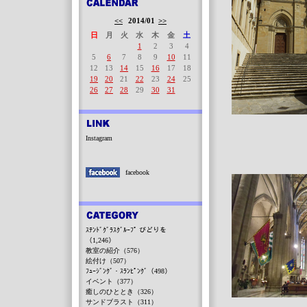
<<
2014/01
>>
日
月
火
水
木
金
土
1
2
3
4
5
6
7
8
9
10
11
12
13
14
15
16
17
18
19
20
21
22
23
24
25
26
27
28
29
30
31
Instagram
facebook
ｽﾃﾝﾄﾞｸﾞﾗｽｸﾞﾙｰﾌﾟ びどりを
（1,246）
教室の紹介（576）
絵付け（507）
ﾌｭｰｼﾞﾝｸﾞ・ｽﾗﾝﾋﾟﾝｸﾞ（498）
イベント（377）
癒しのひととき（326）
サンドブラスト（311）