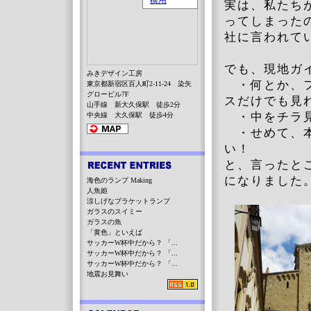
実は、私たち
ってしまった
社に言われて
でも、現地ガ
みきデザイン工房
・何とか、フ
東京都新宿区百人町2-11-24 染矢
グロービル7F
スだけでも見
山手線 新大久保駅 徒歩2分
・中をチラ見
中央線 大久保駅 徒歩4分
・せめて、本
い！
と、言ったと
になりました
海色のランプ Making
人魚姫
涼しげなブラケットランプ
ガラスのスイミー
ガラスの魚
「黄色」といえば
サッカーW杯中だから？ 「...
サッカーW杯中だから？ 「...
サッカーW杯中だから？ 「...
地震お見舞い