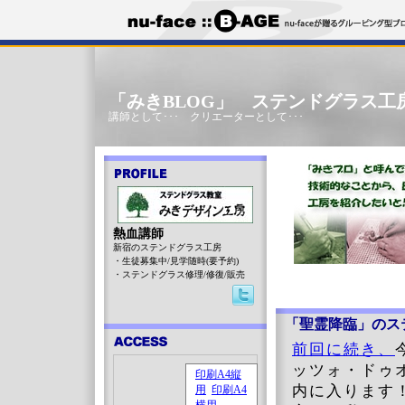
「みきBLOG」 ステンドグラス工
講師として･･･ クリエーターとして･･･
熱血講師
新宿のステンドグラス工房
・生徒募集中/見学随時(要予約)
・ステンドグラス修理/修復/販売
「聖霊降臨」のス
前回に続き、
ッツォ・ドゥ
内に入ります