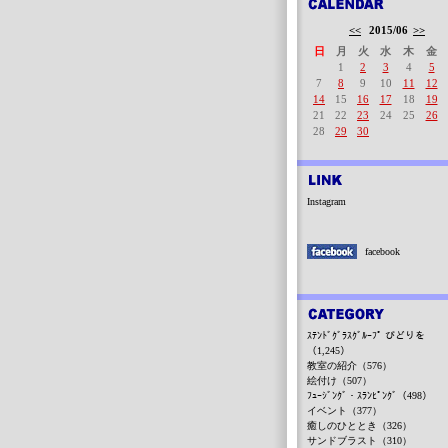
<<
2015/06
>>
日
月
火
水
木
金
1
2
3
4
5
7
8
9
10
11
12
14
15
16
17
18
19
21
22
23
24
25
26
28
29
30
Instagram
facebook
ｽﾃﾝﾄﾞｸﾞﾗｽｸﾞﾙｰﾌﾟ びどりを
（1,245）
教室の紹介（576）
絵付け（507）
ﾌｭｰｼﾞﾝｸﾞ・ｽﾗﾝﾋﾟﾝｸﾞ（498）
イベント（377）
癒しのひととき（326）
サンドブラスト（310）