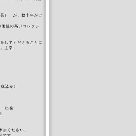
館長） が、数十年かけ
の価値の高いコレクシ
説をしてくださることに
ス」主宰）
・税込み）
合・出発
着
参加ください。
迎です。