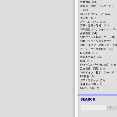
授業内容（299）
展覧会・出版・リンク・お...
（216）
知っておきたいこと（212）
その他（201）
ガラスについて（121）
工具・道具・部材（103）
2020新型コロナウイルス（100
体験制作（94）
2019フランス見学ツアー（91）
2016イングランド見学ツアー（
2013イタリア 見学ツアー（7
ステンドグラスの歴史（65）
LED電球（54）
東日本大震災（52）
修復（47）
ﾁｬﾝﾚﾝｼﾞ25（ﾁｰﾑﾏｲﾅｽ6%）（42
注文制作・商品（38）
2010ドイツ 見学ツアー（37）
UV接着（34）
ガラスモザイク（33）
生徒さんの声（19）
00-リンク集（2）