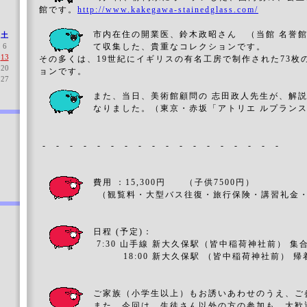
館です。
http://www.kakegawa-stainedglass.com/
市内在住の開業医、鈴木政昭さん （当館 名誉
土
6
て収集した、貴重なコレクションです。
13
その多くは、19世紀にイギリスの有名工房で制作された73枚
20
ョンです。
27
また、当日、美術館顧問の 志田政人先生が、解
なりました。（東京・赤坂「アトリエ ルプラン
- - - - - - - - - - - - - - - - - -
費用 ：15,300円 （子供7500円）
 （観覧料・大型バス往復・旅行保険・講習礼金
日程 (予定)：
7:30 山手線 新大久保駅（皆中稲荷神社前） 集
18:00 新大久保駅 （皆中稲荷神社前） 帰
ご家族（小学生以上）もお誘いあわせのうえ、ご
また、今回は、生徒さん以外の方の参加も、大歓