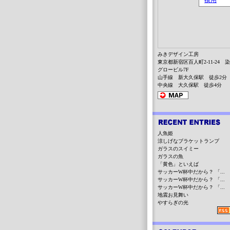
みきデザイン工房
東京都新宿区百人町2-11-24 
グロービル7F
山手線 新大久保駅 徒歩2分
中央線 大久保駅 徒歩4分
人魚姫
涼しげなブラケットランプ
ガラスのスイミー
ガラスの魚
「黄色」といえば
サッカーW杯中だから？ 「...
サッカーW杯中だから？ 「...
サッカーW杯中だから？ 「...
地震お見舞い
やすらぎの光