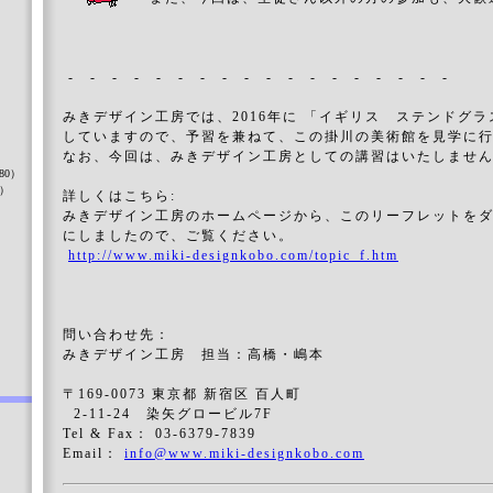
- - - - - - - - - - - - - - - - - -
みきデザイン工房では、2016年に 「イギリス ステンドグラ
）
していますので、予習を兼ねて、この掛川の美術館を見学に行
なお、今回は、みきデザイン工房としての講習はいたしませ
80）
8）
詳しくはこちら:
みきデザイン工房のホームページから、このリーフレットを
にしましたので、ご覧ください。
http://www.miki-designkobo.com/topic_f.htm
）
問い合わせ先：
みきデザイン工房 担当：高橋・嶋本
〒169-0073 東京都 新宿区 百人町
2-11-24 染矢グロービル7F
Tel & Fax： 03-6379-7839
Email：
info@www.miki-designkobo.com