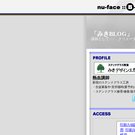
「みきBLOG
講師として･･･ クリエータ
熱血講師
新宿のステンドグラス工房
・生徒募集中/見学随時(要予約)
・ステンドグラス修理/修復/販