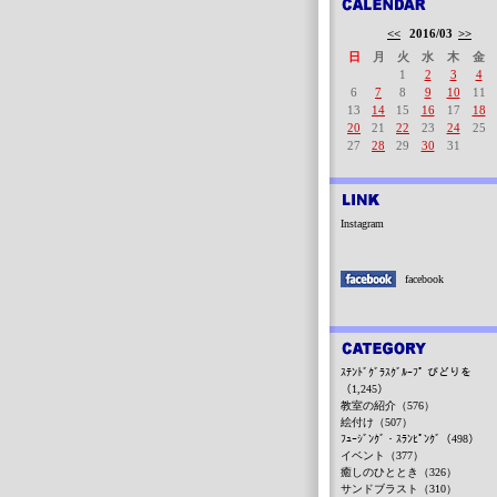
<<
2016/03
>>
日
月
火
水
木
金
1
2
3
4
6
7
8
9
10
11
13
14
15
16
17
18
20
21
22
23
24
25
27
28
29
30
31
Instagram
facebook
ｽﾃﾝﾄﾞｸﾞﾗｽｸﾞﾙｰﾌﾟ びどりを
（1,245）
教室の紹介（576）
絵付け（507）
ﾌｭｰｼﾞﾝｸﾞ・ｽﾗﾝﾋﾟﾝｸﾞ（498）
イベント（377）
癒しのひととき（326）
サンドブラスト（310）