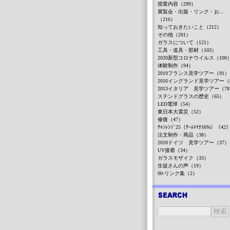
授業内容（299）
展覧会・出版・リンク・お...
（216）
知っておきたいこと（212）
その他（201）
ガラスについて（121）
工具・道具・部材（103）
2020新型コロナウイルス（100
体験制作（94）
2019フランス見学ツアー（91）
2016イングランド見学ツアー（
2013イタリア 見学ツアー（7
ステンドグラスの歴史（65）
LED電球（54）
東日本大震災（52）
修復（47）
ﾁｬﾝﾚﾝｼﾞ25（ﾁｰﾑﾏｲﾅｽ6%）（42
注文制作・商品（38）
2010ドイツ 見学ツアー（37）
UV接着（34）
ガラスモザイク（33）
生徒さんの声（19）
00-リンク集（2）