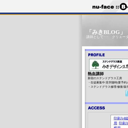
「みきBLOG
講師として･･･ クリエータ
熱血講師
新宿のステンドグラス工房
・生徒募集中/見学随時(要予約)
・ステンドグラス修理/修復/販