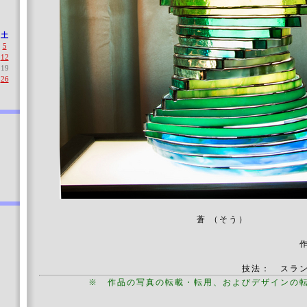
土
5
12
19
26
蒼 （そう）
技法： スラ
※ 作品の写真の転載・転用、およびデザインの