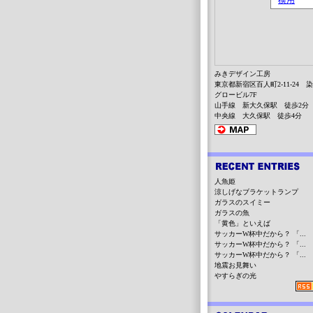
みきデザイン工房
東京都新宿区百人町2-11-24 
グロービル7F
山手線 新大久保駅 徒歩2分
中央線 大久保駅 徒歩4分
人魚姫
涼しげなブラケットランプ
ガラスのスイミー
ガラスの魚
「黄色」といえば
サッカーW杯中だから？ 「...
サッカーW杯中だから？ 「...
サッカーW杯中だから？ 「...
地震お見舞い
やすらぎの光