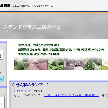
」 ステンドグラス工房の一日
ーとして･･･
売
らせん状のランプ 2
対のランプ
のうち、
もう一つのランプ
「第35回びどりを作品展 出品作」
をご