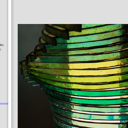
）
80）
8）
）