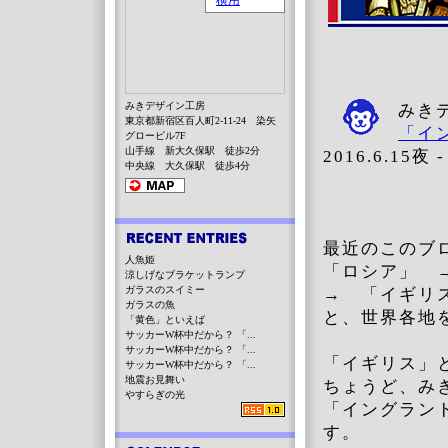
みきデザイン工房
みき
東京都新宿区百人町2-11-24 染矢
「イ
グロービル7F
山手線 新大久保駅 徒歩2分
2016.
中央線 大久保駅 徒歩4分
ツア
最近のこのブ
人魚姫
「ロシア」 
涼しげなブラケットランプ
ガラスのスイミー
→ 「イギリ
ガラスの魚
と、世界各地
「黄色」といえば
サッカーW杯中だから？ 「...
サッカーW杯中だから？ 「...
「イギリス」
サッカーW杯中だから？ 「...
地震お見舞い
ちょうど、み
やすらぎの光
「イングラン
す。