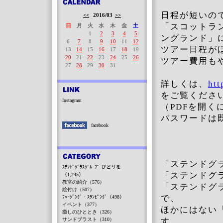
日程が短いの
<<
2016/03
>>
「スコットラ
日
月
火
水
木
金
土
1
2
3
4
5
ングランド」
6
7
8
9
10
11
12
ツアー日程が
13
14
15
16
17
18
19
20
21
22
23
24
25
26
ツアー費用も
27
28
29
30
31
詳しくは、
htt
をご覧くだ
Instagram
（PDFを開
パスワードは
facebook
「ステンドグ
ｽﾃﾝﾄﾞｸﾞﾗｽｸﾞﾙｰﾌﾟ びどりを
「ステンドグ
（1,245）
教室の紹介（576）
「ステンドグ
絵付け（507）
で、
ﾌｭｰｼﾞﾝｸﾞ・ｽﾗﾝﾋﾟﾝｸﾞ（498）
イベント（377）
ほかにはない
癒しのひととき（326）
サンドブラスト（310）
す。