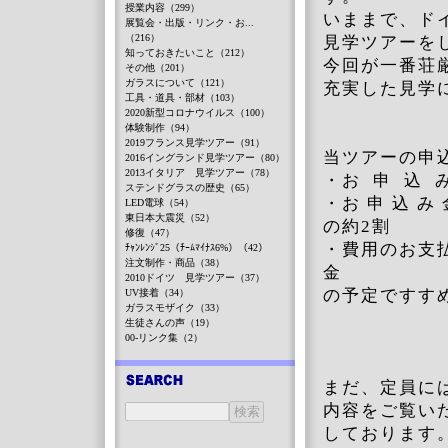
授業内容（299）
いままで、ド
展覧会・出版・リンク・お...
（216）
見学ツアーを
知っておきたいこと（212）
今回が一番荘
その他（201）
ガラスについて（121）
充実した見学
工具・道具・部材（103）
2020新型コロナウイルス（100）
体験制作（94）
2019フランス見学ツアー（91）
当ツアーの申
2016イングランド見学ツアー（80）
2013イタリア 見学ツアー（78）
・お 申 込 
ステンドグラスの歴史（65）
・お 申 込 
LED電球（54）
東日本大震災（52）
の約2割
修復（47）
・費用のお支
ﾁｬﾝﾚﾝｼﾞ25（ﾁｰﾑﾏｲﾅｽ6%）（42）
注文制作・商品（38）
金
2010ドイツ 見学ツアー（37）
の予定ですす
UV接着（34）
ガラスモザイク（33）
生徒さんの声（19）
00-リンク集（2）
まだ、定員に
内容をご覧い
しております