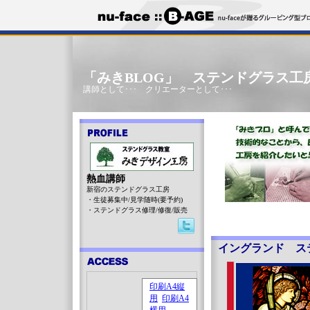
「みきBLOG」 ステンドグラス工
講師として･･･ クリエーターとして･･･
熱血講師
新宿のステンドグラス工房
・生徒募集中/見学随時(要予約)
・ステンドグラス修理/修復/販売
イングランド ス