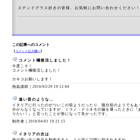
ステンドグラス好きの皆様、お気軽にお問い合わせください
この記事へのコメント
【
コメント記入欄へ
】
コメント欄復活しました！
今度こそ！
コメント欄復活しました！
カキコお願いします！
熱血講師｜
2016/03/29 19:12:04
遠い昔のような…
イタリアに行ったのがついこの前ようだったり、随分前のようでもあ
分からなくなっていますが、ミラノ・ドゥオモの脇を通ったときに『あ
りたい！』と言ったことが形になって良かったです。
制作者｜
2016/04/01 19:21:15
イタリアの次は
旅の思い出に作品を制作すると、より深く記憶に刻まれますね。