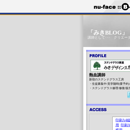
「みきBLOG
講師として･･･ クリエータ
熱血講師
新宿のステンドグラス工房
・生徒募集中/見学随時(要予約)
・ステンドグラス修理/修復/販