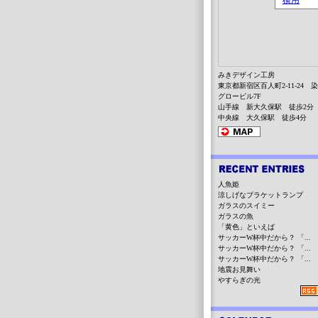
みきデザイン工房
東京都新宿区百人町2-11-24 
グロービル7F
山手線 新大久保駅 徒歩2分
中央線 大久保駅 徒歩4分
人魚姫
涼しげなブラケットランプ
ガラスのスイミー
ガラスの魚
「黄色」といえば
サッカーW杯中だから？ 「...
サッカーW杯中だから？ 「...
サッカーW杯中だから？ 「...
地震お見舞い
やすらぎの光