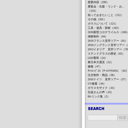
授業内容（299）
展覧会・出版・リンク・お...
（216）
知っておきたいこと（212）
その他（201）
ガラスについて（121）
工具・道具・部材（103）
2020新型コロナウイルス（100
体験制作（94）
2019フランス見学ツアー（91）
2016イングランド見学ツアー（
2013イタリア 見学ツアー（7
ステンドグラスの歴史（65）
LED電球（54）
東日本大震災（52）
修復（47）
ﾁｬﾝﾚﾝｼﾞ25（ﾁｰﾑﾏｲﾅｽ6%）（42
注文制作・商品（38）
2010ドイツ 見学ツアー（37）
UV接着（34）
ガラスモザイク（33）
生徒さんの声（19）
00-リンク集（2）