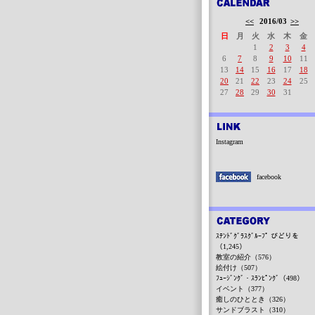
<<
2016/03
>>
日
月
火
水
木
金
1
2
3
4
6
7
8
9
10
11
13
14
15
16
17
18
20
21
22
23
24
25
27
28
29
30
31
Instagram
facebook
ｽﾃﾝﾄﾞｸﾞﾗｽｸﾞﾙｰﾌﾟ びどりを
（1,245）
教室の紹介（576）
絵付け（507）
ﾌｭｰｼﾞﾝｸﾞ・ｽﾗﾝﾋﾟﾝｸﾞ（498）
イベント（377）
癒しのひととき（326）
サンドブラスト（310）