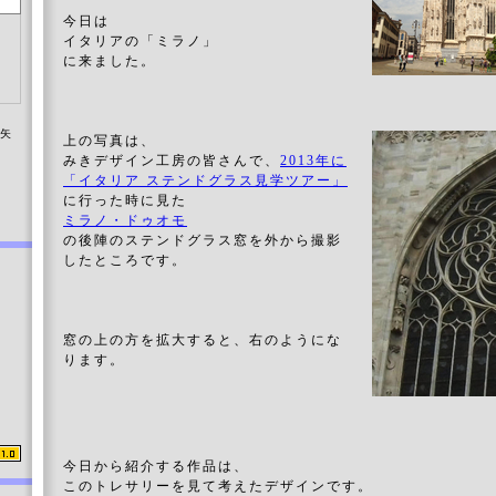
今日は
イタリアの「ミラノ」
に来ました。
染矢
上の写真は、
みきデザイン工房の皆さんで、
2013年に
「イタリア ステンドグラス見学ツアー」
に行った時に見た
ミラノ・ドゥオモ
の後陣のステンドグラス窓を外から撮影
したところです。
窓の上の方を拡大すると、右のようにな
ります。
今日から紹介する作品は、
このトレサリーを見て考えたデザインです。