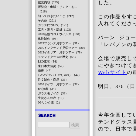
した。
授業内容（299）
展覧会・出版・リンク・お...
（216）
この作品をす
知っておきたいこと（212）
その他（201）
入れてくださ
ガラスについて（121）
工具・道具・部材（103）
2020新型コロナウイルス（100）
バーン=ジョ
体験制作（94）
2019フランス見学ツアー（91）
「レバノンの
2016イングランド見学ツアー（80）
2013イタリア 見学ツアー（78）
ステンドグラスの歴史（65）
会場で販売し
LED電球（54）
にやきつけて
東日本大震災（52）
修復（47）
Webサイト
の
ﾁｬﾝﾚﾝｼﾞ25（ﾁｰﾑﾏｲﾅｽ6%）（42）
注文制作・商品（38）
2010ドイツ 見学ツアー（37）
明日、3/6
UV接着（34）
ガラスモザイク（33）
生徒さんの声（19）
00-リンク集（2）
今年企画して
テンドグラス
ので、日本で