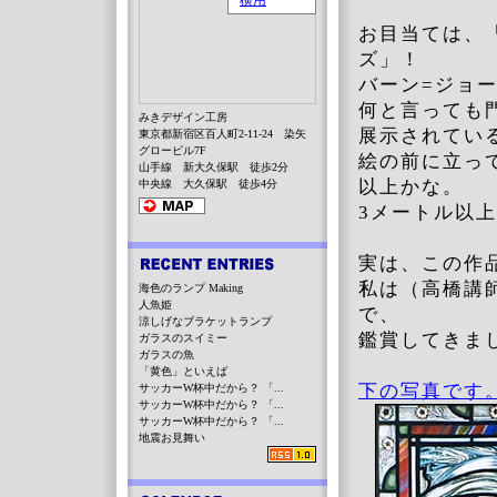
お目当ては、
ズ」！
バーン=ジョ
何と言っても
みきデザイン工房
展示されてい
東京都新宿区百人町2-11-24 染矢
グロービル7F
絵の前に立っ
山手線 新大久保駅 徒歩2分
以上かな。
中央線 大久保駅 徒歩4分
3メートル以
実は、この作品
私は（高橋講
海色のランプ Making
人魚姫
で、
涼しげなブラケットランプ
鑑賞してきま
ガラスのスイミー
ガラスの魚
「黄色」といえば
下の写真です
サッカーW杯中だから？ 「...
サッカーW杯中だから？ 「...
サッカーW杯中だから？ 「...
地震お見舞い