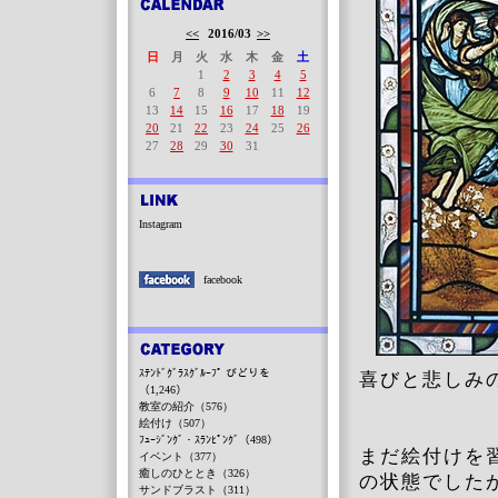
<<
2016/03
>>
日
月
火
水
木
金
土
1
2
3
4
5
6
7
8
9
10
11
12
13
14
15
16
17
18
19
20
21
22
23
24
25
26
27
28
29
30
31
Instagram
facebook
ｽﾃﾝﾄﾞｸﾞﾗｽｸﾞﾙｰﾌﾟ びどりを
喜びと悲しみ
（1,246）
教室の紹介（576）
絵付け（507）
ﾌｭｰｼﾞﾝｸﾞ・ｽﾗﾝﾋﾟﾝｸﾞ（498）
まだ絵付けを
イベント（377）
癒しのひととき（326）
の状態でした
サンドブラスト（311）