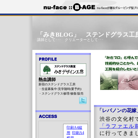
「みきBLOG」 ステンドグラス工
講師として･･･ クリエーターとして･･･
熱血講師
新宿のステンドグラス工房
・生徒募集中/見学随時(要予約)
・ステンドグラス修理/修復/販売
「レバノンの花嫁
渋谷の文化村
「ラファエル
に行ってきまし