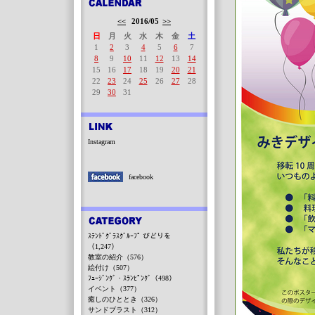
<<
2016/05
>>
日
月
火
水
木
金
土
1
2
3
4
5
6
7
8
9
10
11
12
13
14
15
16
17
18
19
20
21
22
23
24
25
26
27
28
29
30
31
Instagram
facebook
ｽﾃﾝﾄﾞｸﾞﾗｽｸﾞﾙｰﾌﾟ びどりを
（1,247）
教室の紹介（576）
絵付け（507）
ﾌｭｰｼﾞﾝｸﾞ・ｽﾗﾝﾋﾟﾝｸﾞ（498）
イベント（377）
癒しのひととき（326）
サンドブラスト（312）