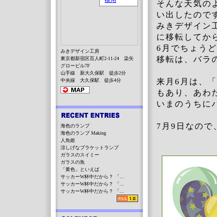
そんな天気の
い出したので
みきデザイン
に移転してか
6月でちょうど
みきデザイン工房
移転は、バラ
東京都新宿区百人町2-11-24 染矢
グロービル7F
山手線 新大久保駅 徒歩2分
来月6月は、
中央線 大久保駅 徒歩4分
もあり、あわ
いまのうちに
7月9日なので
海色のランプ
海色のランプ Making
人魚姫
涼しげなブラケットランプ
ガラスのスイミー
ガラスの魚
「黄色」といえば
サッカーW杯中だから？ 「...
サッカーW杯中だから？ 「...
サッカーW杯中だから？ 「...