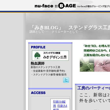
「みきBLOG」 ステンドグラス工
講師として･･･ クリエーターとして･･･
熱血講師
新宿のステンドグラス工房
・生徒募集中/見学随時(要予約)
・ステンドグラス修理/修復/販売
工房のパーティー
ここ、新宿は
外を歩いてい