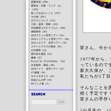
授業内容（299）
展覧会・出版・リンク・お...
（216）
知っておきたいこと（212）
その他（201）
ガラスについて（121）
工具・道具・部材（103）
2020新型コロナウイルス（100）
体験制作（94）
2019フランス見学ツアー（91）
2016イングランド見学ツアー（80）
2013イタリア 見学ツアー（78）
ステンドグラスの歴史（65）
皆さん、今か
LED電球（54）
東日本大震災（52）
修復（47）
1977年か
ﾁｬﾝﾚﾝｼﾞ25（ﾁｰﾑﾏｲﾅｽ6%）（42）
っているので
注文制作・商品（38）
2010ドイツ 見学ツアー（37）
新大久保が、
UV接着（34）
私たちが2丁
ガラスモザイク（33）
生徒さんの声（19）
00-リンク集（2）
そんなことを
焼く予定です
皆さんの手作
2か月先の、