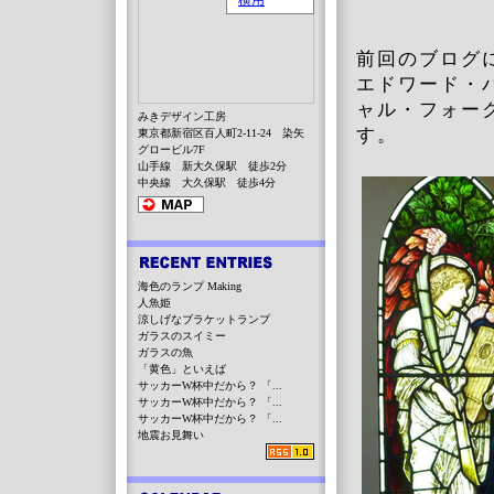
前回のブログ
エドワード・
ャル・フォー
みきデザイン工房
す。
東京都新宿区百人町2-11-24 染矢
グロービル7F
山手線 新大久保駅 徒歩2分
中央線 大久保駅 徒歩4分
海色のランプ Making
人魚姫
涼しげなブラケットランプ
ガラスのスイミー
ガラスの魚
「黄色」といえば
サッカーW杯中だから？ 「...
サッカーW杯中だから？ 「...
サッカーW杯中だから？ 「...
地震お見舞い