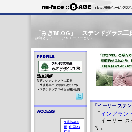
「みきBLOG」 ステンドグラス工
講師として･･･ クリエーターとして･･･
熱血講師
新宿のステンドグラス工房
・生徒募集中/見学随時(要予約)
・ステンドグラス修理/修復/販売
「イーリー ステン
「
イングラン
「イーリー 
す。