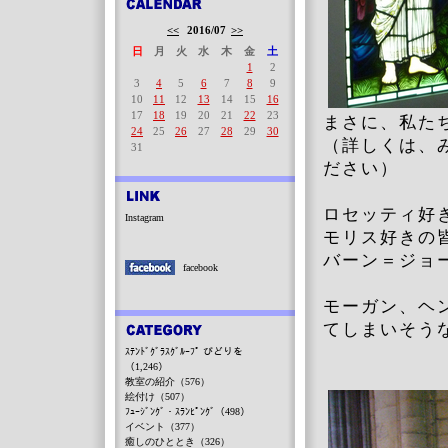
<<
2016/07
>>
日
月
火
水
木
金
土
1
2
3
4
5
6
7
8
9
10
11
12
13
14
15
16
17
18
19
20
21
22
23
まさに、私た
24
25
26
27
28
29
30
（詳しくは、
31
ださい）
ロセッティ好
Instagram
モリス好きの
バーン＝ジョ
facebook
モーガン、ヘ
てしまいそう
ｽﾃﾝﾄﾞｸﾞﾗｽｸﾞﾙｰﾌﾟ びどりを
（1,246）
教室の紹介（576）
絵付け（507）
ﾌｭｰｼﾞﾝｸﾞ・ｽﾗﾝﾋﾟﾝｸﾞ（498）
イベント（377）
癒しのひととき（326）