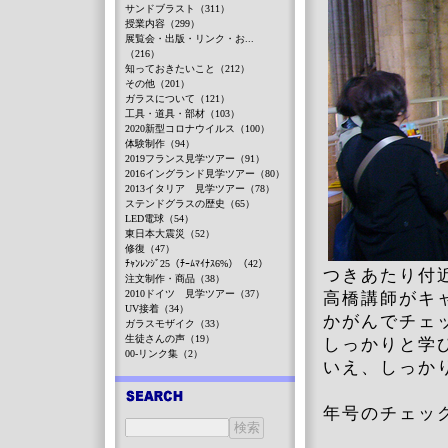
サンドブラスト（311）
授業内容（299）
展覧会・出版・リンク・お...
（216）
知っておきたいこと（212）
その他（201）
ガラスについて（121）
工具・道具・部材（103）
2020新型コロナウイルス（100）
体験制作（94）
2019フランス見学ツアー（91）
2016イングランド見学ツアー（80）
2013イタリア 見学ツアー（78）
ステンドグラスの歴史（65）
LED電球（54）
東日本大震災（52）
修復（47）
ﾁｬﾝﾚﾝｼﾞ25（ﾁｰﾑﾏｲﾅｽ6%）（42）
つきあたり付
注文制作・商品（38）
2010ドイツ 見学ツアー（37）
高橋講師がキ
UV接着（34）
かがんでチェ
ガラスモザイク（33）
生徒さんの声（19）
しっかりと学
00-リンク集（2）
いえ、しっか
年号のチェッ