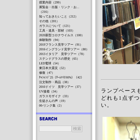
授業内容（299）
展覧会・出版・リンク・お...
（216）
知っておきたいこと（212）
その他（201）
ガラスについて（121）
工具・道具・部材（103）
2020新型コロナウイルス（100）
体験制作（94）
2019フランス見学ツアー（91）
2016イングランド見学ツアー（80）
2013イタリア 見学ツアー（78）
ステンドグラスの歴史（65）
LED電球（54）
東日本大震災（52）
修復（47）
ﾁｬﾝﾚﾝｼﾞ25（ﾁｰﾑﾏｲﾅｽ6%）（42）
注文制作・商品（38）
2010ドイツ 見学ツアー（37）
ランプベース
UV接着（34）
ガラスモザイク（33）
どれも1点ず
生徒さんの声（19）
い。
00-リンク集（2）