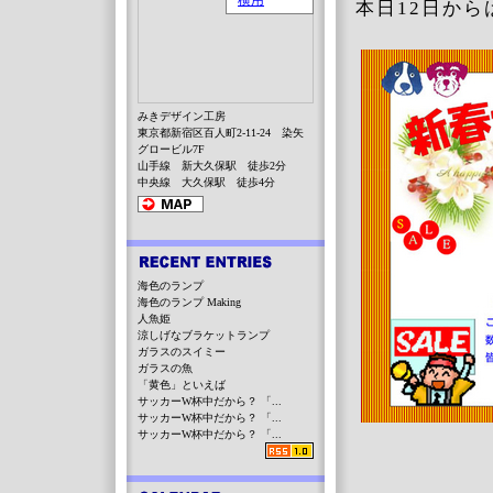
本日12日か
みきデザイン工房
東京都新宿区百人町2-11-24 染矢
グロービル7F
山手線 新大久保駅 徒歩2分
中央線 大久保駅 徒歩4分
海色のランプ
海色のランプ Making
人魚姫
涼しげなブラケットランプ
ガラスのスイミー
ガラスの魚
「黄色」といえば
サッカーW杯中だから？ 「...
サッカーW杯中だから？ 「...
サッカーW杯中だから？ 「...