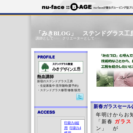
「みきBLOG」 ステンドグラス工
講師として･･･ クリエーターとして･･･
熱血講師
新宿のステンドグラス工房
・生徒募集中/見学随時(要予約)
・ステンドグラス修理/修復/販売
新春ガラスセール
年明けからお
「新春
ガラス
ン」 が