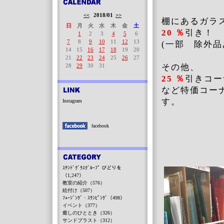
<<
2018/01
>>
棚にあるガラ
日
月
火
水
木
金
土
20
％
引き！
1
2
3
4
5
6
7
8
9
10
11
12
13
(一部 除外品
14
15
16
17
18
19
20
21
22
23
24
25
26
27
28
29
30
31
その他、
25
％
引きコー
など特価コー
す。
Instagram
facebook
ｽﾃﾝﾄﾞｸﾞﾗｽｸﾞﾙｰﾌﾟ びどりを
（1,247）
教室の紹介（576）
絵付け（507）
ﾌｭｰｼﾞﾝｸﾞ・ｽﾗﾝﾋﾟﾝｸﾞ（498）
イベント（377）
癒しのひととき（326）
サンドブラスト（312）